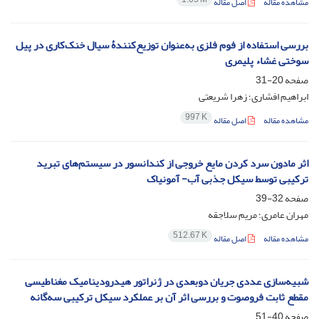
مشاهده مقاله
اصل مقاله
بررسی استفاده از فوم فلزی به‌عنوان توزیع‌کنندۀ سیال خنک‌کاری در پیل
سوختی غشاء پلیمری
صفحه
20-31
ابراهیم افشاری؛ زهرا شریعتی
997 K
مشاهده مقاله
اصل مقاله
اثر مادون سرد کردن مایع خروجی از کندانسور در سیستم‌های تبرید
ترکیبی توسط سیکل جذبی آب- آمونیاک
صفحه
32-39
مهران عامری؛ مریم سلاجقه
512.67 K
مشاهده مقاله
اصل مقاله
شبیه‌سازی عددی جریان دوبعدی در ژنراتور هیدرودینامیک مغناطیسی
مقطع ثابت فروصوت و بررسی اثر آن بر عملکرد سیکل ترکیبی سه‌گانه
صفحه
40-51