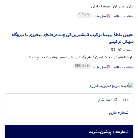
علی جعفریان؛ صوفیا خلیلی
2.24 M
مشاهده مقاله
اصل مقاله
تعیین نقطۀ بهینۀ ترکیب آب‌شیرین‌کن چندمرحله‌ای تبخیری با نیروگاه
سیکل ترکیبی
صفحه
52-61
نازیلا امام دوست؛ رامین کوهی کمالی؛ علی اصغر توفیق؛ یحیی پالیزدار
866.28 K
مشاهده مقاله
اصل مقاله
مقالات آماده انتشار
شماره جاری
شماره‌های پیشین نشریه