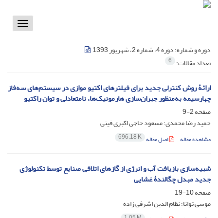
Toggle
vigation
دوره و شماره:
دوره 4، شماره 2، شهریور 1393
6
تعداد مقالات:
ارائۀ روش کنترلی جدید برای فیلترهای اکتیو موازی در سیستم‌های سه‌فاز
چهارسیمه به‌منظور جبران‌سازی هارمونیک‌ها، نامتعادلی و توان راکتیو
صفحه
2-9
حمید رضا محمدی؛ مسعود حاجی اکبری فینی
696.18 K
مشاهده مقاله
اصل مقاله
شبیه‌سازی بازیافت آب و انرژی از گازهای اتلافی صنایع توسط تکنولوژی
جدید مبدل چگالندۀ غشایی
صفحه
10-19
موسی توانا؛ نظام الدین اشرفی زاده
1.05 M