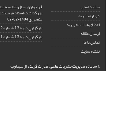
صفحه اصلی
فراخوان ارسال مقاله به منا
بزرگداشت استاد فرهیخته،
درباره نشریه
منصوری
1404-02-02
اعضای هیات تحریریه
بارگزاری دوره 13 شماره 2
ارسال مقاله
بارگزاری دوره 13 شماره 1
تماس با ما
نقشه سایت
© سامانه مدیریت نشریات علمی.
قدرت گرفته از
سیناوب