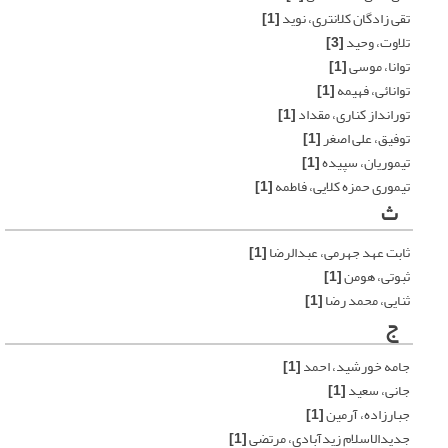
تقی زادگان کلانتری، نوید
[1]
تلاوت، وحید
[3]
توانا، موسی
[1]
توانائی، فهیمه
[1]
تورانداز کناری، مقداد
[1]
توفیق، علی اصغر
[1]
تیموریان، سپیده
[1]
تیموری حمزه کلایی، فاطمه
[1]
ث
ثابت عهد جهرمی، عبدالرضا
[1]
ثبوتی، هومن
[1]
ثنایی، محمد رضا
[1]
ج
جامه خورشید، احمد
[1]
جانی، سعید
[1]
جبارزاده، آرمین
[1]
جدیدالاسلام زیدآبادی، مرتضی
[1]