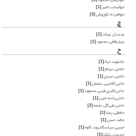
جوانبخت، امیر
[1]
جواهرده، کوروش
[3]
چ
چنددل، میلاد
[1]
چهارطاقی، محمود
[1]
ح
حاتموند، لیلا
[1]
حاتمی، بهنام
[1]
حاتمی، مهدی
[1]
حاجی آقاسی، سلمان
[1]
حاجی اکبری فینی، مسعود
[1]
حاجی زاده، امین
[1]
حاجی علی گل، نجمه
[2]
حافظی، رضا
[1]
حاله، حسن
[1]
حبیبی سراسکانرود، کاوه
[1]
حدیدی، بابک
[1]