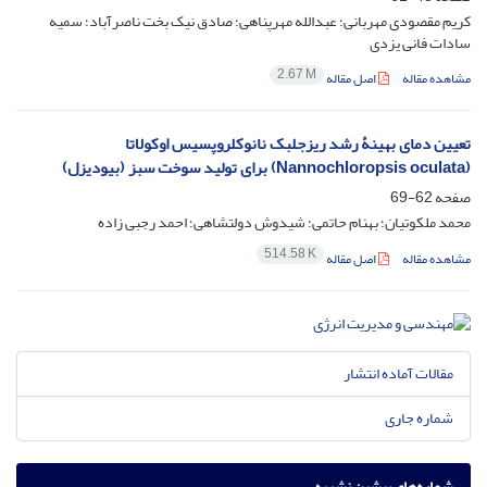
کریم مقصودی مهربانی؛ عبدالله مهرپناهی؛ صادق نیک بخت ناصرآباد؛ سمیه
سادات فانی یزدی
2.67 M
مشاهده مقاله
اصل مقاله
تعیین دمای بهینۀ رشد ریزجلبک نانوکلروپسیس اوکولاتا
(Nannochloropsis oculata) برای تولید سوخت سبز (بیودیزل)
صفحه
62-69
محمد ملکوتیان؛ بهنام حاتمی؛ شیدوش دولتشاهی؛ احمد رجبی زاده
514.58 K
مشاهده مقاله
اصل مقاله
مقالات آماده انتشار
شماره جاری
شماره‌های پیشین نشریه