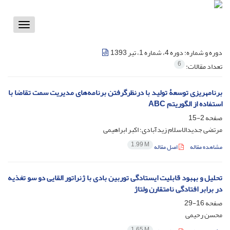
Toggle
vigation
دوره و شماره:
دوره 4، شماره 1، تیر 1393
6
تعداد مقالات:
برنامه‎ریزی توسعۀ تولید با درنظرگرفتن برنامه‌های مدیریت سمت تقاضا با
استفاده از الگوریتم ABC
صفحه
2-15
مرتضی جدیدالاسلام زیدآبادی؛ اکبر ابراهیمی
1.99 M
مشاهده مقاله
اصل مقاله
تحلیل و بهبود قابلیت ایستادگی توربین بادی با ژنراتور القایی دو سو تغذیه
در برابر افتادگی نامتقارن ولتاژ
صفحه
16-29
محسن رحیمی
1.65 M