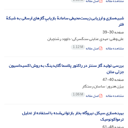
مشاهده مقاله
اصل مقاله
شبیه‌سازی و ارزیابی زیست‌محیطی سامانۀ بازیابیِ گازهای ارسالی به شبکۀ
فلر
صفحه
30-39
علی وطنی؛ مهدی عنایتی سنگسرکی؛ داوود رشتچیان
1.12 M
مشاهده مقاله
اصل مقاله
بررسی تولید گاز سنتز در راکتور پلاسما گلایدینگ به روش اکسیداسیون
جزئی متان
صفحه
40-47
بیژن هنرور؛ ساسان رستگار
1.06 M
مشاهده مقاله
اصل مقاله
بهینه‌سازی سیکل نیروگاه بخار بازتوانی‌شده با استفاده از تحلیل
ترمواکونومیک
صفحه
48-61