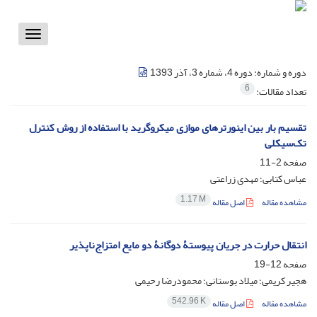
Toggle
vigation
دوره و شماره:
دوره 4، شماره 3، آذر 1393
6
تعداد مقالات:
تقسیم بار بین اینورترهای موازی میکروگرید با استفاده از روش کنترل
تک‌سیکلی
صفحه
2-11
عباس کتابی؛ مهدی زراعتی
1.17 M
مشاهده مقاله
اصل مقاله
انتقال حرارت در جریان پیوستۀ دوگانۀ دو مایع امتزاج‌ناپذیر
صفحه
12-19
هجیر کریمی؛ میلاد بوستانی؛ محمودرضا رحیمی
542.96 K
مشاهده مقاله
اصل مقاله