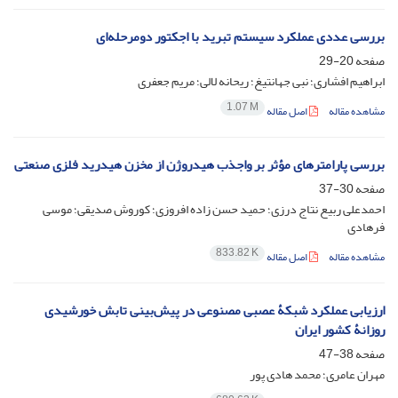
بررسی عددی عملکرد سیستم تبرید با اجکتور دومرحله‌ای
صفحه
20-29
ابراهیم افشاری؛ نبی جهانتیغ؛ ریحانه لالی؛ مریم جعفری
1.07 M
مشاهده مقاله
اصل مقاله
بررسی پارامترهای مؤثر بر واجذب هیدروژن از مخزن هیدرید فلزی صنعتی
صفحه
30-37
احمدعلی ربیع نتاج درزی؛ حمید حسن زاده افروزی؛ کوروش صدیقی؛ موسی
فرهادی
833.82 K
مشاهده مقاله
اصل مقاله
ارزیابی عملکرد شبکۀ عصبی مصنوعی در پیش‌بینی تابش خورشیدی
روزانۀ کشور ایران
صفحه
38-47
مهران عامری؛ محمد هادی پور