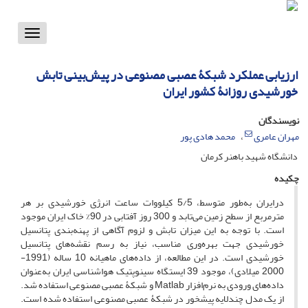
Toggle
vigation
ارزیابی عملکرد شبکۀ عصبی مصنوعی در پیش‌بینی تابش
خورشیدی روزانۀ کشور ایران
نویسندگان
مهران عامری
محمد هادی پور
دانشگاه شهید باهنر کرمان
چکیده
درایران به‌طور متوسط، 5/5 کیلووات ساعت انرژی خورشیدی بر هر
مترمربع از سطح زمین می‌تابد و 300 روز آفتابی در 90% خاک ایران موجود
است. با توجه به ‌این میزان تابش و لزوم آگاهی از پهنه‌بندی پتانسیل
خورشیدی جهت بهره‌وری مناسب، نیاز به ‌رسم نقشه‌های پتانسیل
خورشیدی است. در این مطالعه، از داده‌های ماهیانه 10 ساله (1991-
2000 میلادی)، موجود 39 ایستگاه سینوپتیک هواشناسی ایران به‌عنوان
داده‌های ورودی به‌ نرم‌افزار Matlab و شبکۀ عصبی مصنوعی استفاده شد.
از یک مدل چندلایه پیشخور در شبکۀ عصبی مصنوعی استفاده شده است.