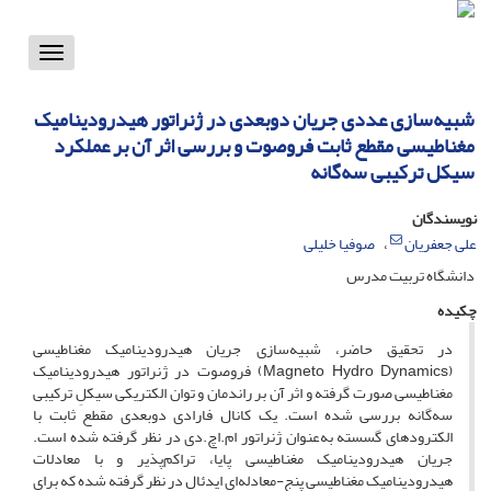
Toggle
vigation
شبیه‌سازی عددی جریان دوبعدی در ژنراتور هیدرودینامیک
مغناطیسی مقطع ثابت فروصوت و بررسی اثر آن بر عملکرد
سیکل ترکیبی سه‌گانه
نویسندگان
علی جعفریان
صوفیا خلیلی
دانشگاه تربیت مدرس
چکیده
در تحقیق حاضر، شبیه‌سازی جریان هیدرودینامیک مغناطیسی
(s‏Magneto Hydro Dynamic‏‏) فروصوت در ژنراتور هیدرودینامیک
مغناطیسی صورت گرفته و اثر آن بر راندمان و توان الکتریکی سیکلِ ترکیبی
سه‌گانه بررسی شده است. یک کانال فارادی دوبعدی مقطع ثابت با
الکترودهای گسسته به‌عنوان ژنراتور ام.اچ.دی در نظر گرفته شده است.
جریان ‏هیدرودینامیک مغناطیسی پایا، تراکم‌پذیر و با معادلات
هیدرودینامیک مغناطیسی پنج-معادله‌ای ایدئال در نظر گرفته شده که برای