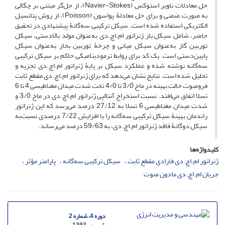
حل معادلات ناویر استوکس (Navier-Stokes)، از حل‌گر مبتنی بر چگالی
به‌ صورت ضمنی و برای حل معادلۀ پواسون (Poisson)، از روش پتانسیل
الکتریکی استفاده شده است. سیکل ترکیبی سه‌گانۀ پیشنهادی در تحقیق
حاضر، شامل سیکل باز ژنراتور ام.اچ.دی به‌عنوان مولد بالادستی، سیکل
توربین گاز به‌عنوان سیکل میانی و چرخۀ توربین بخار به‌عنوان سیکل
پایین‌دستی است. یک کد برای روابط ترمودینامیکی حاکم بر سیکل ترکیبی
سه‌گانه نوشته شده و عملکرد سیکل بر پایۀ ژنراتور ام.اچ.دی تجزیه و
تحلیل شده است. نتایج نشان می‌دهد که برای ژنراتور ام.اچ.دی مقطع ثابت
فروصوت حالت بهینه در ماخ 3/0 تا 4/0 تحت شدت میدان مغناطیسی 4 تا 6
تسلا اتفاق می‌افتد. نسبت استخراج آنتالپی ژنراتور ام.اچ.دی در ماخ 3/0 و
شدت میدان مغناطیسی 6 تسلا به 27/12 درصد می‌رسد که این ژنراتور
راندمان بهینۀ سیکل ترکیبی سه‌گانه را با افزایش 7/22 درصدی نسبت‌به
سیکل دوگانۀ فاقد ژنراتور ام.اچ.دی، به 59/63 درصد می‌رساند.
کلیدواژه‌ها
ژنراتور ام.اچ.دی فارادی مقطع ثابت
سیکل ترکیبی سه‌گانه
پارامتر مؤثر
جریان ام.اچ.دی مادون صوت
دوره 4، شماره 2