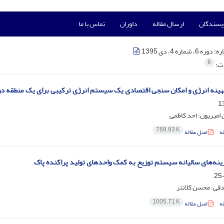
ویسندگان
ارسال مقاله
داوران
تماس با ما
ره:
دوره 6، شماره 4، دی 1395
6
ات:
ینه انرژی و امکان سنجی اقتصادی یک سیستم انرژی ترکیبی برای یک منطقه دو
میریون؛ احد کاظمی
769.93 K
ه
اصل مقاله
ه‌های سالیانه سیستم توزیع به کمک واحدهای تولید پراکنده پاک
قی؛ محسن کلانتر
1005.71 K
ه
اصل مقاله