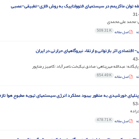
طه توان ماکزیمم در سیستمهای فتوولتاییک به روش فازی-تطبیقی-عصبی
؛ محمد علی محمدی
509.31 K
ه
اصل مقاله
 اقتصادی اثر بازتوانی و ارتقاء نیروگاههای حرارتی در ایران
ایگانه؛ عبدالله مهرپناهی؛ صادق نیکبخت ناصرآباد؛ کامبیز رضاپور
654.49 K
ه
اصل مقاله
پنلهای خورشیدی به منظور بهبود عملکرد انرژی سیستمهای تهویه مطبوع هوا تازه
زاده
478.71 K
ه
اصل مقاله