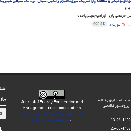
واکونومیکی و مطالعه پارامتریک نیروگاههای رانکین سیال آلی، تک سیالی هیبرید
 فر؛ مرتضی یاری؛ ابراهیم عبدی اقدم
605.5 K
ه
اصل مقاله
اشت
برای
سبت انتشار ویژه نامه
Journal of Energy Engineering and
مشت
 پروفسور غلامعلی
Management is licensed under a
Creative Commons Attribution 4.0
International License
.
1402-08-13
1402-01-26