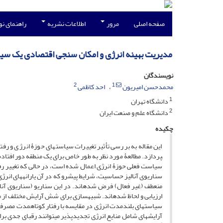
صفحه اصلی
مرور
اطلاعات نشریه
راهنمای ن
مدیریت بهینه انرژی و امکان سنجی اقتصادی یک سیس
نویسندگان
2
1
محمدحسن امیریون
احد کاظمی
1
دانشگاه تهران
2
دانشگاه علم و صنعت ایران
چکیده
پردازد. مطالعۀ مورد نظر به طور خاص برای یک منطقه دور افتاد
سیاست فعلی حوزۀ انرژی اعمال شده ­است، در­ حالی ­که تغییر ر
سناریوی آنالیز حساسیت، شرایط پیش­رو که در آن یارانه­های ان
منعطف (غیر فعال) فرض شده­اند. در این سناریو (سناریوی آنا
ارزیابی و لحاظ شده­اند. شبیه­سازی برای شش آرایش مختلف از 
سیاست­های بلندمدت انرژی در مقایسه با رفتار کوتاه­مدت مصرف­ک