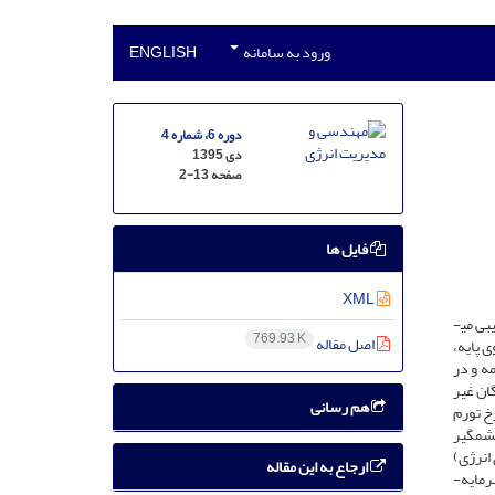
ورود به سامانه
ENGLISH
دوره 6، شماره 4
دی 1395
صفحه
2-13
فایل ها
XML
این مقاله به بررسی تأثیر تغییرات سیاست­های حوزۀ انرژی و رفتار مصرف­کنندگان بر مدیریت بهینۀ انرژی و امکان­سنجی اقتصادی یک سیستم انرژی ترکیبی می­
769.93 K
اصل مقاله
 پایه،
ه و در
ان غیر
هم رسانی
خ تورم
چشمگیر
انرژی)
ارجاع به این مقاله
آرایش­های شامل منایع انرژی تجدیدپذیر می­توانند رقبای جدی برای آرایش­های متکی به شبکۀ برق اصلی باشند که این به نوبۀ خود می­تواند موجب جذب سرمایه­