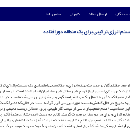
ویسندگان
ارسال مقاله
داوران
تماس با ما
تم انرژی ترکیبی برای یک منطقه دورافتاده
ه نزدیک روستای اسفرجان از توابع شهرستان شهرضا، ایران انجام شده ­است. در سناریوی
فتار مصرف­کنندگان با اعمال یک برنامۀ پاسخگویی بار تشویقی بررسی شده است. در ادام
رژی به تدریج در حال کاهش هستند مورد بررسی قرار گرفته است؛ در حالی که مصرف­کنندگ
لیز حساسیت) عدم قطعیت­های ناشی از قیمت گاز طبیعی، برق، مسائل زیست محیطی و نر
منابع انرژی و برای هر دو سناریو صورت گرفت. نتایج به دست آمده نشان دهندۀ تأثیر 
نندگان می­باشند. همچنین، نتایج نشان می­دهند که در آیندۀ نزدیک (با کاهش یارانه­های 