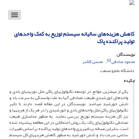
Toggle
vigation
کاهش هزینه‌های سالیانه سیستم توزیع به کمک واحدهای
تولید پراکنده پاک
نویسندگان
محمود صادقی
محسن کلانتر
دانشگاه علم و صنعت
چکیده
یکی از مهم­ترین موانع در توسعه تکنولوژی­های پاکی مثل توربین­های بادی و
واحدهای خورشیدی طبیعت تصادفی آن­ها به علت وابستگی به سرعت باد و
تابش خورشید می­باشد. نویسندگان در این مقاله قصد دارند تا تاثیر
تکنولوژی­های پاکی مثل واحدهای بادی و خورشیدی را در هر یک از هزینه­ها و
نیز کل هزینه سیستم توزیع بررسی نمایند. به منظور مدلسازی طبیعت
تصادفی تکنولوژی­های پاک، یک روش احتمالاتی در این مطالعه پیشنهاد شده
است. بنابراین مساله برنامه­ریزی واحدهای تولید پراکنده بر اساس تغییرات
ساعتی سرعت باد و تابش خورشید به منظور کاهش هزینه­های کل سیستم