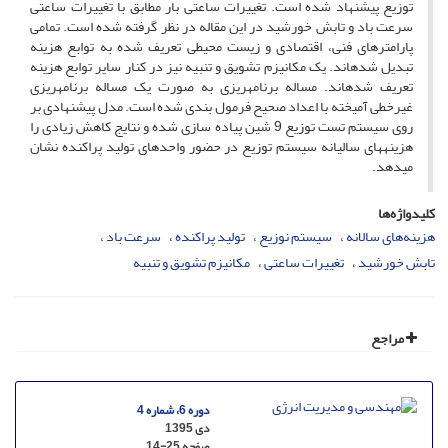
توزیع پیشنهاد شده است. تغییرات ساعتی بار مطابق با تغییرات ساعتی
سرعت باد و تابش خورشید در این مقاله در نظر گرفته شده است. تمامی
پارامترهای فنی، اقتصادی و زیست محیطی تعریف شده به توابع هزینه
تبدیل شده­اند. یک مکانیزم تشویق و تنبیه نیز در کنار سایر توابع هزینه
تعریف شده­اند. مساله برنامه­ریزی به صورت یک مساله برنامه­ریزی
غیرخطی آمیخته با اعداد صحیح فرمول بندی شده است. مدل پیشنهادی بر
روی سیستم تست توزیع 9 شین پیاده سازی شده و نتایج کاهش زیادی را
هزینه­های سالیانه سیستم توزیع در حضور واحدهای تولید پراکنده نشان
می­دهد.
کلیدواژه‌ها
هزینه‌های سالانه
سیستم نوزیع
تولید پراکنده
سرعت باد
تابش خورشید
تغییرات ساعتی
مکانیزم تشویق و تنبیه
مراجع
دوره 6، شماره 4
دی 1395
صفحه
14-25