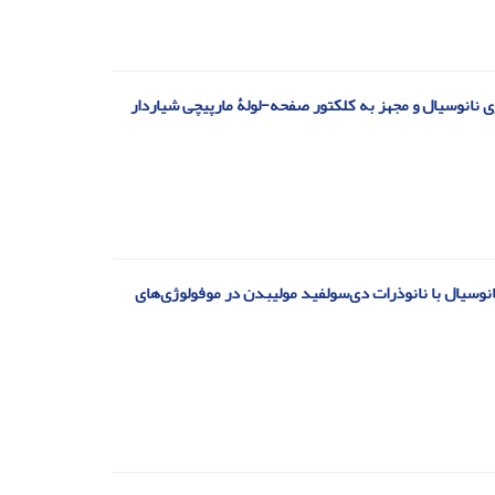
 نانوسیال و مجهز به کلکتور صفحه-لولۀ مارپیچی شیاردار
وسیال با نانوذرات دی‌سولفید مولیبدن در موفولوژی‌های