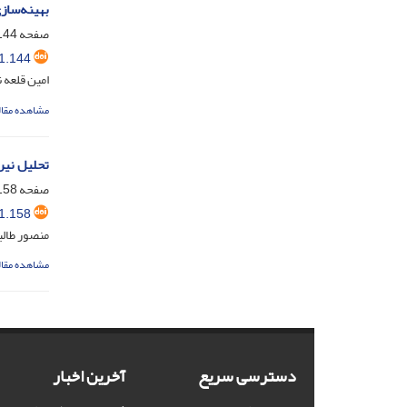
بهینه‌ساز
صفحه
44-157
1.144
امین قلعه 
مشاهده مقال
تحلیل نیر
صفحه
58-169
1.158
منصور طالب
مشاهده مقال
دسترسی سریع
آخرین اخبار