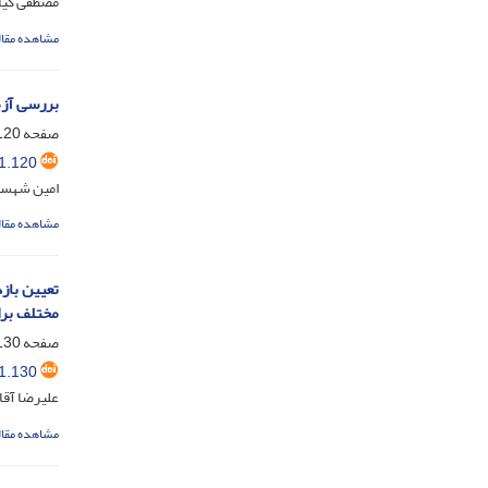
مصطفی کیان
مشاهده مقال
بررسی آزم
صفحه
20-129
1.120
امین شهسو
مشاهده مقال
تعیین باز
مختلف برا
صفحه
30-143
1.130
علیرضا آقا
مشاهده مقال