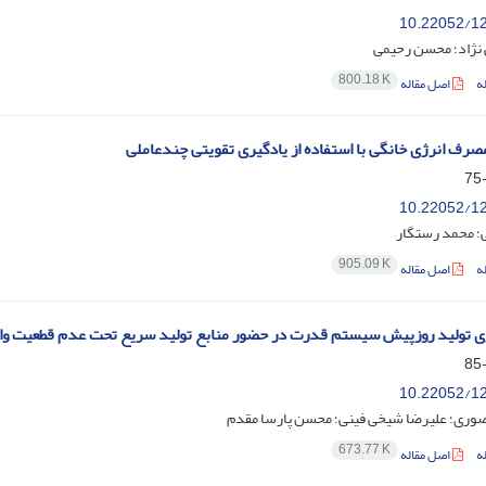
10.22052/12
 نژاد؛ محسن رحیمی
800.18 K
ه
اصل مقاله
رف انرژی خانگی با استفاده از یادگیری تقویتی چندعاملی
10.22052/12
ی؛ محمد رستگار
905.09 K
ه
اصل مقاله
زی تولید روزپیش سیستم قدرت در حضور منابع تولید سریع تحت عدم‌ قطعیت و
10.22052/12
صوری؛ علیرضا شیخی فینی؛ محسن پارسا مقدم
673.77 K
ه
اصل مقاله