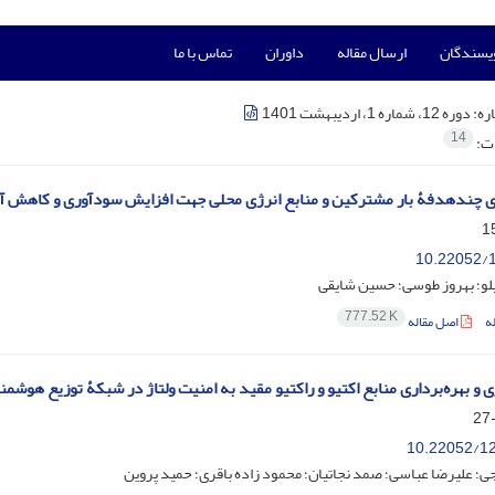
ویسندگان
ارسال مقاله
داوران
تماس با ما
ره:
دوره 12، شماره 1، اردیبهشت 1401
14
ات:
ی چندهدفۀ بار مشترکین و منابع انرژی محلی جهت افزایش سودآوری و کاهش 
10.22052/1
لو؛ بهروز طوسی؛ حسین شایقی
777.52 K
ه
اصل مقاله
ی و بهره‌برداری منابع اکتیو و راکتیو مقید به امنیت ولتاژ در شبکۀ توزیع هوشمن
10.22052/12
؛ علیرضا عباسی؛ صمد نجاتیان؛ محمود زاده باقری؛ حمید پروین