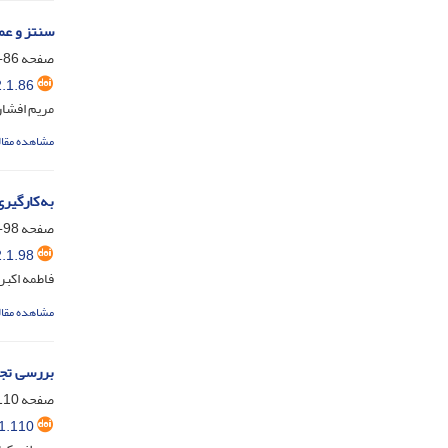
سنتز و عمل
صفحه
86-97
.1.86
مریم افشا
مشاهده مقال
به‌کارگیری رویک
صفحه
98-109
.1.98
فاطمه اکبر
مشاهده مقال
بررسی تجر
صفحه
10-119
1.110