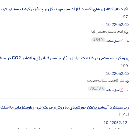
کرد نانوکاتالیزورهای اکسید فلزات سریم و نیکل بر پایۀ زیرکونیا به‌منظور تولی
10.22052/12
ری زاده؛ محسن محسن نیا
1.64 M
ه
اصل مقاله
رد سیستمی در شناخت عوامل مؤثر بر مصرف انرژی و انتشار CO2 در بخش حمل‌ونقل شهری؛ مطالعۀ موردی: شهر تهران
10.22052/12
ی؛ علی ناظمی؛ سیاب ممی پور
761.48 K
ه
اصل مقاله
بی عملکرد آب‌شیرین‌کن خورشیدی به روش رطوبت‌زنی- رطوبت‌زدایی با استفاد
1
10.22052/12.