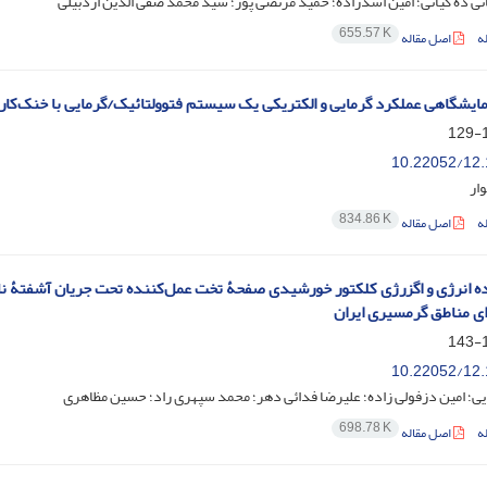
ی ده کیانی؛ امین اسدزاده؛ حمید مرتضی پور؛ سید محمد صفی الدین اردبیلی
655.57 K
ه
اصل مقاله
ایشگاهی عملکرد گرمایی و الکتریکی یک سیستم فتوولتائیک/گرمایی با خنک‌کاری
1
10.22052/12.
ار
834.86 K
ه
اصل مقاله
ده انرژی و اگزرژی کلکتور خورشیدی صفحۀ تخت عمل‌کننده تحت جریان آشفتۀ نان
ی مناطق گرمسیری ایران
1
10.22052/12.
یی؛ امین دزفولی زاده؛ علیرضا فدائی دهر؛ محمد سپهری راد؛ حسین مظاهری
698.78 K
ه
اصل مقاله