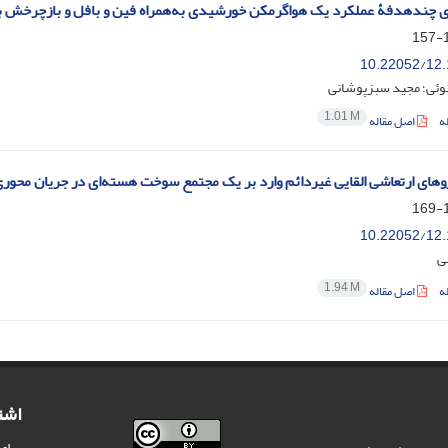
ی چندهدفۀ عملکرد یک هواگرمکن خورشیدی به‌همراه فین و بافل و بازچرخش ب
1
10.22052/12.
نوئی؛ مجید سبزپوشانی
1.01 M
ه
اصل مقاله
وهای ارتعاشی القایی غیردائم وارد بر یک مجتمع سوخت هسته‌ای در جریان مح
1
10.22052/12.
ی
1.94 M
ه
اصل مقاله
اشت
برای