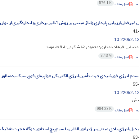
576.1 K
ه
اصل مقاله
یرخطی ارزیابی پایداری ولتاژ مبتنی بر روش آنالیز برداری و اندازه‌گیری‌ از توا
10.22052/12
نیایی؛ فرهاد نامداری؛ محمودرضا شاکرمی؛ لیلا حاتموند
3.43 M
ه
اصل مقاله
تم انرژی خورشیدی جهت تأمین انرژی الکتریکی هواپیمای فوق سبک به‌منظور 
10.22052/12
منش
984.23 K
ه
اصل مقاله
ل انرژی بادی مبتنی بر ژنراتور القایی با سیم‌پیچ استاتور دوگانه جهت تغذیۀ بار AC مس