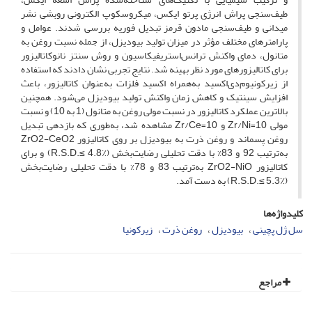
طیف‌سنجی پراش انرژی پرتو ایکس، میکروسکوپ الکترونی روبشی نشر
میدانی و طیف‌سنجی مادون قرمز تبدیل فوریه بررسی شدند. عوامل و
پارامترهای مختلف مؤثر در میزان تولید بیودیزل، از جمله نسبت روغن به
متانول، دمای واکنش ترانس‌استریفیکاسیون و روش سنتز نانوکاتالیزور
برای کاتالیزورهای مورد نظر بهینه شد. نتایج تجربی نشان دادند که استفاده
از زیرکونیوم‌‌دی‌اکسید به‌همراه اکسید فلزات به‌عنوان کاتالیزور، باعث
افزایش سینتیک و کاهش زمان واکنش تولید بیودیزل می‌شود. همچنین
بالاترین عملکرد کاتالیزور در نسبت مولی روغن به متانول (1 به 10) و نسبت
مولی 10=Zr/Ni و 10=Zr/Ce مشاهده شد، به‌طوری‌ که بازدهی تبدیل
روغن پسماند و روغن ذرت به بیودیزل بر روی کاتالیزور ZrO2-CeO2
به‌ترتیب 92 و 83% با دقت تحلیلی رضایت‌بخش (R.S.D.≤ 4.8٪) و برای
کاتالیزور ZrO2-NiO به‌ترتیب 83 و 78% با دقت تحلیلی رضایت‌بخش
(R.S.D.≤ 5.3٪) به دست آمد.
کلیدواژه‌ها
سل ژل پچینی
بیودیزل
روغن ذرت
زیرکونیا
مراجع