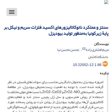
Toggle
vigation
سنتز و عملکرد نانوکاتالیزورهای اکسید فلزات سریم و نیکل بر
پایۀ زیرکونیا به‌منظور تولید بیودیزل‌
نویسندگان
مریم افشاری زاده
محسن محسن نیا
دانشگاه کاشان
10.22052/12.1.86
چکیده
امروزه بیودیزل به‌عنوان جایگزینی مناسب برای سوخت‌های فسیلی در نظر
گرفته شده است. با توجه به اهمیت زیست‌محیطی بیودیزل، در مطالعۀ
حاضر، اکسیدهای ZrO2-NiO و ZrO2-CeO2 با نسبت‌های مولی مختلف با
استفاده از روش همرسوبی و سل ژل پچینی سنتز شد و فعالیت‌های
کاتالیزوری آن‌ها برای تولید بیودیزل از روغن ذرت و روغن پسماند مورد
بررسی قرار گرفت. کاتالیزورهای جدید از لحاظ مورفولوژی، کریستالوگرافی
و ترکیب شیمیایی با تکنیک‌های شناخته‌شدۀ پراش اشعۀ ایکس،