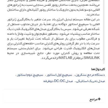
می‌باشد، همچنین به‌علت ساختار روتور قفس سنجابی نسبت به ژنراتورهای
القایی دوسو تغذیه بدون جاروبک با ساختار روتور آشیانه‌ای دارای ساختمان
ساده‌ترند.
در این مقاله سیستم تبدیل انرژی باد سرعت متغیر با به‌کارگیری ژنراتور
القایی با سیم‌پیچ استاتور دوگانه برای تغذیۀ بار جریان متناوب مستقل از
شبکه معرفی می‌شود. سپس با به‌کارگیری مبدل‌های الکترونیک قدرت یک
ساختار مناسب پیشنهاد می‌شود. به‌منظور تنظیم توان و تثبیت ولتاژ با دامنه
و فرکانس مطلوب برای بار مستقل از شبکه تحت شرایط تغییرات بار و
سرعت باد با در نظر گرفتن روش‌های کنترلی مناسب حلقه‌های کنترلی برای
مبدل‌های الکترونیک قدرت طراحی می‌شود. برای اعتبارسنجی سیستم
تحت مطالعه و روش‌ کنترلی مورد نظر، نتایج شبیه‌سازی در محیط
SIMULINK نرم‌افزار MATLAB ارائه می‌گردد.
کلیدواژه‌ها
دستگاه مرجع سنکرون
سیم‌پیچ اول استاتور
سیم‌پیچ دوم استاتور
مبدل تحریک استاتیکی
مبدل DC/DC دوطرفه
مراجع