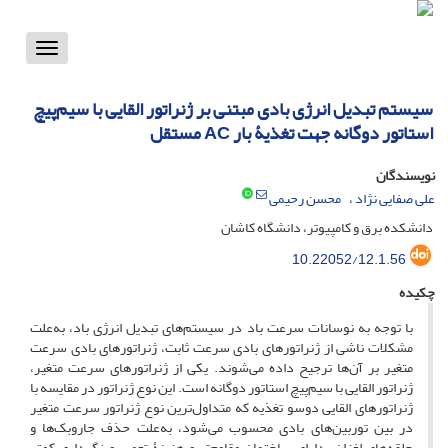
Toggle
vigation
سیستم تبدیل انرژی بادی مبتنی بر ژنراتور القایی با سیم‌پیچ
استاتور دوگانه جهت تغذیۀ بار AC مستقل
نویسندگان
علی صفایی نژاد
محسن رحیمی
دانشکده برق و کامپیوتر، دانشگاه کاشان
10.22052/12.1.56
چکیده
با توجه به نوسانات سرعت باد در سیستم‌های تبدیل انرژی باد، به‌علت
مشکلات ناشی از ‌ژنراتورهای بادی سرعت ثابت، ژنراتور‌های بادی سرعت
متغیر بر آن‌ها ترجیح داده می‌شوند. یکی از ‌ژنراتور‌های سرعت متغیر،
ژنراتور القایی با سیم‌پیچ استاتور دوگانه است. این نوع ژنراتور در مقایسه با
ژنراتور‌های القایی دوسو تغذیه که متداول‌ترین نوع ژنراتور سرعت متغیر
در بین توربین‌های بادی محسوب می‌شود، به‌علت حذف جاروبک‌ها و
حلقه‌های لغزان، دارای ساختمان مقاوم‌تر و هزینۀ تعمیر و نگهداری کمتر