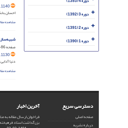
دوره 4 (1393)
.1140
احسان بخشی
دوره 3 (1392)
مشاهده مقال
دوره 2 (1391)
شبیه‌سازی
دوره 1 (1390)
صفحه
86-101
.1130
دنیا آدابی
مشاهده مقال
دسترسی سریع
آخرین اخبار
صفحه اصلی
فراخوان ارسال مقاله به منا
بزرگداشت استاد فرهیخته،
درباره نشریه