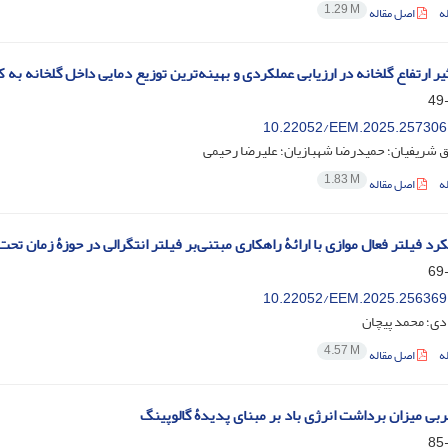
1.29 M
ه
اصل مقاله
یر ارتفاع گلخانه در ارزیابی عملکردی و بهینه‌ترین توزیع دمایی داخل گلخانه ب
10.22052/EEM.2025.257306
شریفیان؛ حمیدرضا شهبازیان؛ علیرضا رحیمی
1.83 M
ه
اصل مقاله
رد فیلتر فعال موازی با ارائۀ راهکاری مبتنی‌بر فیلتر انتگرالی در حوزۀ زمان ت
10.22052/EEM.2025.256369
دی؛ محمد پیچان
4.57 M
ه
اصل مقاله
بی میزان برداشت انرژی باد بر مبنای پدیدۀ گالوپینگ