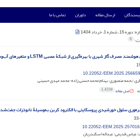
ویسندگان
ارسال مقاله
داوران
تماس با ما
ره:
دوره 15، شماره 1، خرداد 1404
6
ات:
مند مصرف گاز شهری با بهره‌گیری از شبکۀ عصبی LSTM و متغیرهای آب‌وهوایی
10.22052/EEM.2025.256659
اری؛ نجمه منصوری؛ بهنام محمدحسنی زاده؛ محمد مهدی حسینی
1.43 M
ه
اصل مقاله
ره‌وری سلول خورشیدی پروسکایتی با الکترود کربن به‌وسیلۀ نانوذرات جفت‌شد
10.22052/EEM.2025.257016
؛ عباس قدیمی؛ عبداله اسکندریان