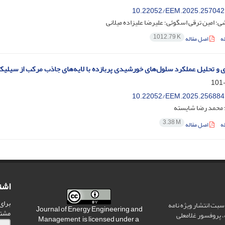
10.22052/EEM.2025.257042
؛ امین ترقی اسگوئی؛ علیرضا علیزاده میلانی
1012.79 K
ه
اصل مقاله
 و تحلیل عملکرد سلول‌های خورشیدی پربازده با لایه‌های جاذب مرکب از سیلیکو
10.22052/EEM.2025.256884
؛ محمد رضا شایسته
3.38 M
ه
اصل مقاله
اشت
برای
سبت انتشار ویژه نامه
Journal of Energy Engineering and
مشت
 پروفسور غلامعلی
Management is licensed under a