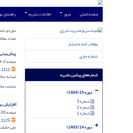
صفحه اصلی
مرور
اطلاعات نشریه
راهنمای ن
دوره و شما
تعداد مقال
مقالات آماده انتشار
پیش‌بینی هوش
شماره جاری
صفحه
2-19
.1111
شماره‌های پیشین نشریه
مهدیه سال
مشاهده مقال
دوره 15 (1404)
شماره 3
افزایش به
شماره 2
صفحه
20-33
شماره 1
.1125
علی حقیقت
دوره 14 (1403)