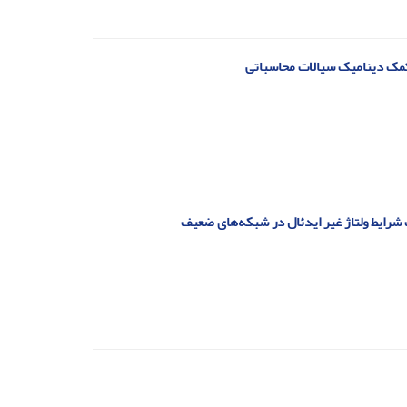
ه کمک دینامیک سیالات محاسباتی
حت شرایط ولتاژ غیر ایدئال در شبکه‌های ضعیف