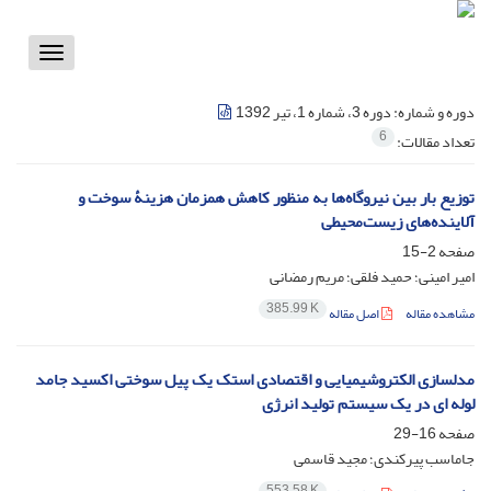
Toggle
vigation
دوره و شماره:
دوره 3، شماره 1، تیر 1392
6
تعداد مقالات:
توزیع بار بین نیروگاه‌ها به منظور کاهش همزمان هزینۀ سوخت و
آلاینده‌های زیست‌محیطی
صفحه
2-15
امیر امینی؛ حمید فلقی؛ مریم رمضانی
385.99 K
مشاهده مقاله
اصل مقاله
مدلسازی الکتروشیمیایی و اقتصادی استک یک پیل سوختی اکسید جامد
لوله ای در یک سیستم تولید انرژی
صفحه
16-29
جاماسب پیرکندی؛ مجید قاسمی
553.58 K