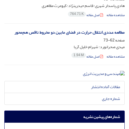
هادی پاسدار شهری؛ قاسم حیدری‏نژاد؛ کیومرث مظاهری
764.71 K
مشاهده مقاله
اصل مقاله
مطالعه عددی انتقال حرارت در فضای مابین دو مخروط ناقص هم‌محور
صفحه
62-73
مهدی صحرانورد؛ شهرام خلیل آریا
1.94 M
مشاهده مقاله
اصل مقاله
مقالات آماده انتشار
شماره جاری
شماره‌های پیشین نشریه