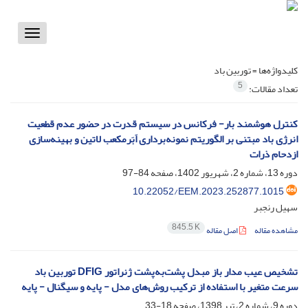
Toggle
vigation
کلیدواژه‌ها =
توربین باد
5
تعداد مقالات:
کنترل‌ هوشمند بار- فرکانس در سیستم قدرت در حضور عدم قطعیت
انرژی باد مبتنی بر الگوریتم نمونه‌برداری اَبَرمکعب لاتین و بهینه‌سازی
ازدحام ذرات
دوره 13، شماره 2، شهریور 1402، صفحه
84-97
10.22052/EEM.2023.252877.1015
سهیل رنجبر
845.5 K
مشاهده مقاله
اصل مقاله
تشخیص عیب مدار باز مبدل پشت‌به‌پشت ژنراتور DFIG توربین باد
سرعت متغیر با استفاده از ترکیب روش‌های مدل - پایه و سیگنال - پایه
دوره 9، شماره 2، تیر 1398، صفحه
18-33