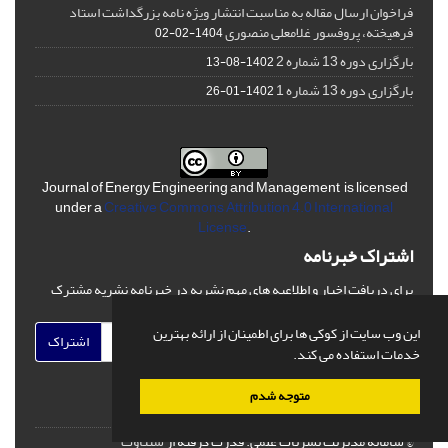
فراخوان ارسال مقاله به مناسبت انتشار ویژه نامه بزرگداشت استاد
فرهیخته، پروفسور غلامعلی منصوری
1404-02-02
بارگزاری دوره 13 شماره 2
1402-08-13
بارگزاری دوره 13 شماره 1
1402-01-26
Journal of Energy Engineering and Management is licensed
under a
Creative Commons Attribution 4.0 International
License
.
اشتراک خبرنامه
برای دریافت اخبار و اطلاعیه های مهم نشریه در خبرنامه نشریه مشترک
شوید.
این وب سایت از کوکی ها برای اطمینان از ارائه بهترین
اشتراک
خدمات استفاده می کند.
متوجه شدم
© سامانه مدیریت نشریات علمی.
قدرت گرفته از
سیناوب