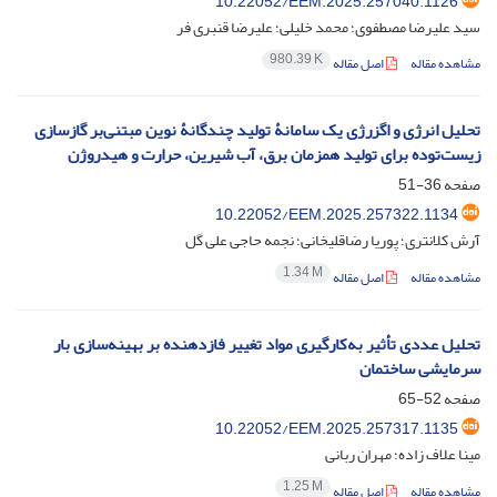
10.22052/EEM.2025.257040.1126
سید علیرضا مصطفوی؛ محمد خلیلی؛ علیرضا قنبری فر
980.39 K
مشاهده مقاله
اصل مقاله
تحلیل انرژی و اگزرژی یک سامانۀ تولید چندگانۀ نوین مبتنی‌بر گازسازی
زیست‌توده برای تولید همزمان برق، آب شیرین، حرارت و هیدروژن
صفحه
36-51
10.22052/EEM.2025.257322.1134
آرش کلانتری؛ پوریا رضاقلیخانی؛ نجمه حاجی علی گل
1.34 M
مشاهده مقاله
اصل مقاله
تحلیل عددی تأثیر به‌کارگیری مواد تغییر فازدهنده بر بهینه‌سازی بار
سرمایشی ساختمان
صفحه
52-65
10.22052/EEM.2025.257317.1135
مینا علاف زاده؛ مهران ربانی
1.25 M
مشاهده مقاله
اصل مقاله