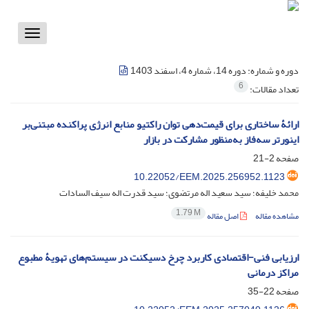
Toggle
vigation
دوره و شماره:
دوره 14، شماره 4، اسفند 1403
6
تعداد مقالات:
ارائۀ ساختاری برای قیمت‌دهی توان راکتیو منابع انرژی پراکنده مبتنی‌بر
اینورتر سه‌فاز به‌منظور مشارکت در بازار
صفحه
2-21
10.22052/EEM.2025.256952.1123
محمد خلیفه؛ سید سعید اله مرتضوی؛ سید قدرت اله سیف السادات
1.79 M
مشاهده مقاله
اصل مقاله
ارزیابی فنی-اقتصادی کاربرد چرخ دسیکنت در سیستم‌های تهویۀ مطبوع
مراکز درمانی
صفحه
22-35