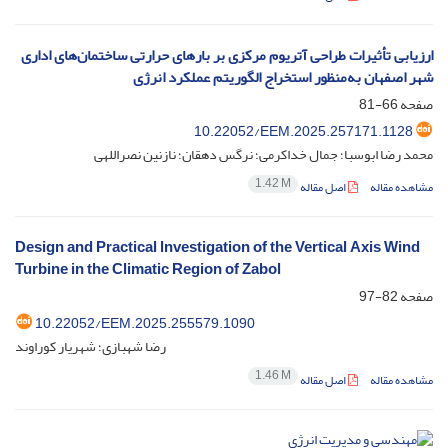
ارزیابی تأثیرات طراحی آتریوم مرکزی بر بارهای حرارتی ساختمان‌های اداری
شهر اصفهان به‌منظور استخراج الگوریتم عملکرد انرژی
صفحه
66-81
10.22052/EEM.2025.257171.1128
محمد رضا ابوسبا؛ جمال خداکرمی؛ نرگس دهقان؛ نازنین نصراللهی
1.42 M
مشاهده مقاله
اصل مقاله
Design and Practical lnvestigation of the Vertical Axis Wind
Turbine in the Climatic Region of Zabol
صفحه
82-97
10.22052/EEM.2025.255579.1090
رضا شهبازی؛ شهریار کوراوند
1.46 M
مشاهده مقاله
اصل مقاله