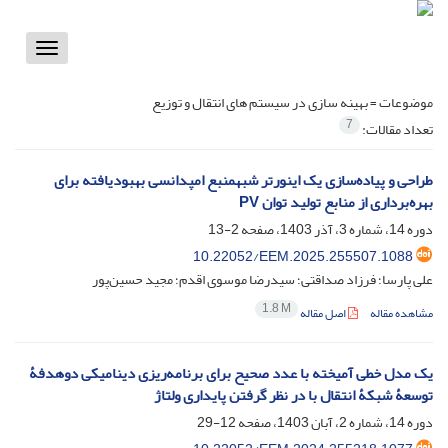
Toggle
vigation
موضوعات =
بهینه سازی در سیستم های انتقال و توزیع
7
تعداد مقالات:
طراحی و پیاده‌سازی یک اینورتر شبه‎منبع امپدانسی بهبودیافته برای
بهره‌برداری از منابع تولید توان PV
دوره 14، شماره 3، آذر 1403، صفحه
2-13
10.22052/EEM.2025.255507.1088
علی پارسا؛ فرزاد صداقتی؛ سیدرضا موسوی اقدم؛ مجید حسین‌پور
1.8 M
مشاهده مقاله
اصل مقاله
یک مدل خطی آمیخته با عدد صحیح برای برنامه‌ریزی دینامیکی دوهدفۀ
توسعۀ شبکۀ انتقال با در نظر گرفتن پایداری ولتاژ
دوره 14، شماره 2، آبان 1403، صفحه
12-29