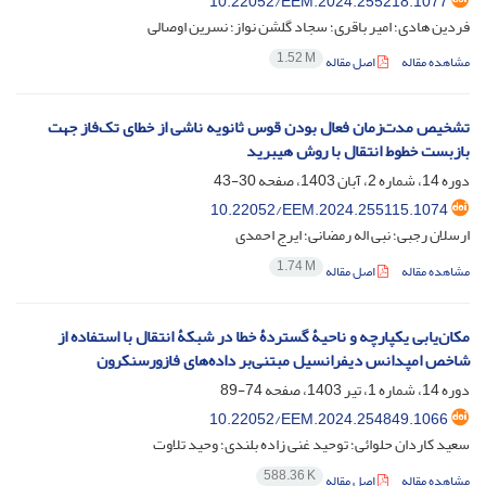
10.22052/EEM.2024.255218.1077
فردین هادی؛ امیر باقری؛ سجاد گلشن نواز؛ نسرین اوصالی
1.52 M
مشاهده مقاله
اصل مقاله
تشخیص مدت‌زمان فعال بودن قوس ثانویه ناشی از خطای تک‌فاز جهت
بازبست خطوط انتقال با روش هیبرید
دوره 14، شماره 2، آبان 1403، صفحه
30-43
10.22052/EEM.2024.255115.1074
ارسلان رجبی؛ نبی اله رمضانی؛ ایرج احمدی
1.74 M
مشاهده مقاله
اصل مقاله
مکان‌یابی یکپارچه و ناحیۀ ‌گستردۀ خطا در شبکۀ ‌انتقال با استفاده از
شاخص امپدانس دیفرانسیل مبتنی‌بر داده‌های فازورسنکرون
دوره 14، شماره 1، تیر 1403، صفحه
74-89
10.22052/EEM.2024.254849.1066
سعید کاردان حلوائی؛ توحید غنی زاده بلندی؛ وحید تلاوت
588.36 K
مشاهده مقاله
اصل مقاله