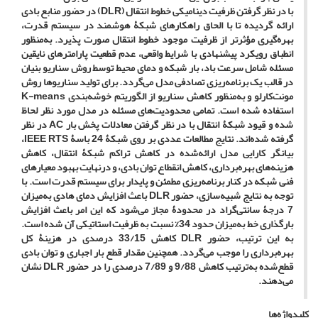
با در نظر گرفتن ظرفیت دینامیکی خطوط انتقال (DLR) در حضور منابع بادی
ارائه گردیده تا با الحاق راهکارهای شبکۀ هوشمند در سیستم قدرت،
بهره‌گیری مؤثرتر از ظرفیت موجود خطوط انتقال صورت پذیرد. به‌منظور
انطباق رویکرد پیشنهادی با شرایط واقعی، عدم ‌قطعیت‌ پارامترهای نایقین
مسئله شامل سرعت باد، بار شبکه و دمای محیط توسط روش سناریو بنیان
در قالب یک برنامه‌ریزی تصادفی مدل می‌گردد. برای تولید سناریوها روش
مونت‌کارلو و به‌منظور کاهش سناریو از الگوریتم خوشه‌بندی K-means
استفاده شده‌ است. تمامی محدودیت‌های مسئله در مدل مورد نظر لحاظ
شده و قیود شبکۀ انتقال با در نظر گرفتن معادلات پخش بار AC در نظر
گرفته شده‌اند. نتایج مطالعات عددی بر روی شبکۀ 24 باسۀ IEEE RTS،
بیانگر کارایی مدل ارائه‌شده در کاهش تراکم شبکۀ انتقال، کاهش
هزینه‌های بهره‌برداری، کاهش انقطاع توان بادی، و درنهایت بهبود معیارهای
فنی شبکه در کنار برنامه‌ریزی مطمئن و پایدار برای سیستم قدرت است. با
توجه به نتایج شبیه‌سازی، حضور DLR باعث افزایش دمای هادی به‌میزان
7 درجۀ سانتی‌گراد در محدودۀ مجاز می‌شود که این امر باعث افزایش
بارگذاری خط به‌میزان حدود 34% نسبت به ظرفیت استاتیکی آن شده است.
به این ترتیب، حضور DLR کاهش 33/15 درصدی در هزینۀ کل
بهره‌برداری را موجب می‌گردد. همچنین مقدار قطع بار اجباری و توان بادی
قطع‌شده به‌ترتیب کاهش 9/88 و 7/89 درصدی را در حضور DLR نشان
می‌دهند.
کلیدواژه‌ها