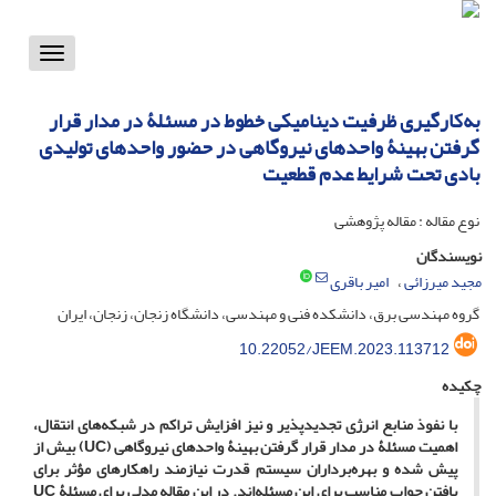
Toggle
vigation
به‌کارگیری ظرفیت دینامیکی خطوط در مسئلۀ در مدار قرار
گرفتن بهینۀ واحدهای نیروگاهی در حضور واحدهای تولیدی
بادی تحت شرایط عدم قطعیت
نوع مقاله : مقاله پژوهشی
نویسندگان
مجید میرزائی
امیر باقری
گروه مهندسی برق، دانشکده فنی و مهندسی، دانشگاه زنجان، زنجان، ایران
10.22052/JEEM.2023.113712
چکیده
با نفوذ منابع انرژی تجدیدپذیر و نیز افزایش تراکم در شبکه‌های انتقال،
اهمیت مسئلۀ در مدار قرار گرفتن بهینۀ واحدهای نیروگاهی (UC) بیش از
پیش شده و بهره‌برداران سیستم قدرت نیازمند راهکارهای مؤثر برای
یافتن جواب مناسب برای این مسئله‌اند. در این مقاله مدلی برای مسئلۀ UC