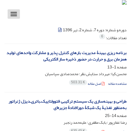
Toggle
vigation
دوره و شماره:
دوره 7، شماره 2، تیر 1396
6
تعداد مقالات:
برنامه ‌ریزی بهینۀ مدیریت بارهای کنترل ‌پذیر و مشارکت واحدهای تولید
همزمان برق و حرارت در حضور ذخیره ‌ساز الکتریکی
صفحه
1-13
محسن کیا؛ مهرداد ستایش نظر؛ محمدصادق سپاسیان
503.31 K
مشاهده مقاله
اصل مقاله
طراحی و بهینه‌سازی یک سیستم ترکیبی فتوولتاییک‌ـ‌باتری‌ـ‌دیزل ژنراتور
به‌منظور تغذیۀ یک شبکۀ دورافتادۀ جزیره‌ای
صفحه
14-25
رضا غفارپور؛ بابک مظفری؛ علیمحمد رنجبر
635.45 K