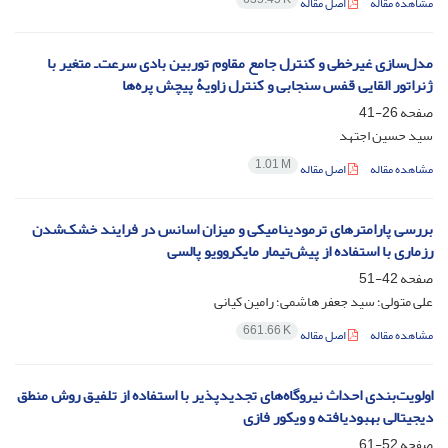
مشاهده مقاله
اصل مقاله
مدل‌سازی غیرخطی و کنترل جامع مقاوم توربین بادی سرعت‌ـ متغیر با
ژنراتور القایی قفس سنجابی و کنترل زاویۀ پیچش پره‌ها
صفحه
26-41
سید حسین اجتهد
1.01 M
مشاهده مقاله
اصل مقاله
بررسی پارامترهای ترمودینامیکی و میزان اسانس در فرایند خشک‌شدن
رزماری با استفاده از پیش‌تیمار مایکروویو پالسی
صفحه
42-51
علی متولی؛ سید جعفر هاشمی؛ رامین کیانی
661.66 K
مشاهده مقاله
اصل مقاله
اولویت‌بندی احداث نیروگاه‌های تجدیدپذیر با استفاده از تلفیق روش منطق
دیجیتالی بهبودیافته و ویکور فازی
صفحه
52-61