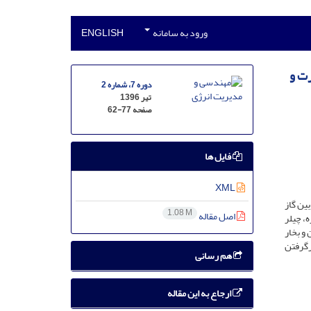
ورود به سامانه
ENGLISH
رق، حرارت و
دوره 7، شماره 2
تیر 1396
صفحه
62-77
فایل ها
XML
ین گاز
1.08 M
اصل مقاله
، چیلر
 و بخار
نرم‌افزار Engineering Equation Solver(EES) و با درنظرگرفتن
هم رسانی
ارجاع به این مقاله