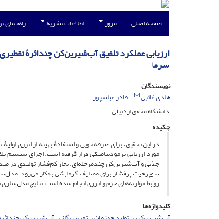
صفحه اصلی
مرور
اطلاعات نشریه
راهنمای ن
سرما
نویسندگان
هادی غائبی
قادر عباسپور
دانشگاه محقق اردبیلی
چکیده
در این تحقیق، برای صرفه‌جویی و استفادۀ بهینه از انرژی اولیۀ
مورد ارزیابی ترمودینامیکی قرار گرفته ‌است. اجزای سیستم تلفی
جذبی و آب‌شیرین‌کن چندمرحله‌ای. بخار کم‌فشار تولیدی در مبدل‌
روابط موازنه‌های جرم و انرژی انجام ‌شده ‌است. نتایج مدل‌سازی نشان داد که با طرح ج
کلیدواژه‌ها
آب‌شیرین‌کن
تولید همزمان
توربین گاز
آب‌شیرین‌کن چنداثره