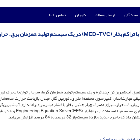
ویسندگان
ارسال مقاله
داوران
تماس با ما
ارزیابی عملکرد تلفیق آب‌شیرین‌کن چنداثرۀ تقطیری با تراکم بخار (MED-TVC) در یک سیستم تولید همزمان ب
 تلفیق آب‌شیرین‌کن چند‌اثره و یک سیستم تولید همزمان گرما، سرما و توان با محرک تورب
قی عبارت‌انداز: کمپرسور، محفظۀ احتراق، توربین گاز، مبدل‌ بازیافت ‌حرارت سه‌فشاره
بازیافت‌حرارت برای مصرف چیلر جذبی، بخار با فشار میانی برای راه‌اندازی آب‌شیرین‌کن
سوپرهیت پرفشار برای مصارف گرمایشی به‌کار می‌رود. مدل‌سازی سیستم با استفاده از 
دید، بازده سیستم از 32 درصد به 84 درصد افزایش می‌یابد.
ارزیابی ترمودینامیکی