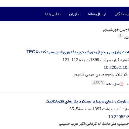
ویسندگان
ارسال مقاله
داوران
تماس با ما
 =
پنل خورشیدی
3
ات:
ت و ارزیابی یخچال خورشیدی با فناوری المان سردکنندۀ TEC
112-121
10.22052/10.
رانیان؛ پیام فرهادی؛ مهدی غلامپور
1.06 M
ه
اصل مقاله
ر رطوبت و دمای محیط بر عملکرد پنل‌های فتوولتائیک
54-65
10.22052/8
ینی؛ علی ماشاءاله کرمانی؛ اکبر عرب حسینی