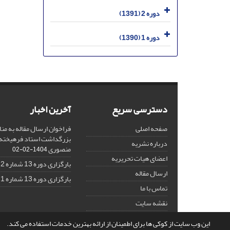
دوره 2 (1391)
دوره 1 (1390)
دسترسی سریع
آخرین اخبار
صفحه اصلی
فراخوان ارسال مقاله به منا
بزرگداشت استاد فرهیخته،
درباره نشریه
منصوری
1404-02-02
اعضای هیات تحریریه
بارگزاری دوره 13 شماره 2
ارسال مقاله
بارگزاری دوره 13 شماره 1
تماس با ما
نقشه سایت
این وب سایت از کوکی ها برای اطمینان از ارائه بهترین خدمات استفاده می کند.
© سامانه مدیریت نشریات علمی.
قدرت گرفته از
سیناوب