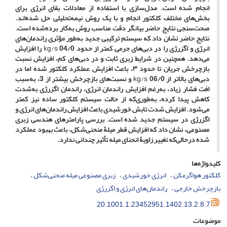
انجام شده است. مدل‌سازی با استفاده از معادلات بقای انرژی برای
بخش‌های مختلف کلکتور انجام و با یک روش نیمه‌تحلیلی حل شده‌اند.
صحت‌سنجی نتایج حاضر بیانگر دقت مناسب روش به‌کار برده‌شده است.
نتایج حاضر نشان داد که سیستم ترکیبی جدید به‌طور مؤثری راندمان‌های
انرژی و اگزرژی را در دبی‌های جرمی کمتر از حدود 04/0
kg/s
را افزایش
می‌دهد. همچنین در شرایط زبری ثابت و در دبی‌های کم، افزایش نسبت
بازچرخش جریان تا حدود ۳، باعث افزایش عملکرد کلکتور شده اما در
دبی‌های بالاتر از 06/0
kg/s
و نسبت‌های بازچرخش بیشتر از 3، به‌سبب
افت فشار زیاد، به‌رغم افزایش راندمان انرژی، راندمان اگزرژی به‌شدت
کاهش پیدا کرده، به‌طوری‌که از حالت سیستم کلکتور ساده نیز کمتر
می‌شود. افزایش شدت تابش خورشیدی باعث افزایش راندمان‌های انرژی و
اگزرژی در سیستم جدید شده است. بررسی پارامترهای هندسی زبری
مصنوعی، نشان داد که افزایش قطر میلۀ منحنی‌شکل، باعث بهبود عملکرد
شده درحالی‌که تغییر زاویۀ انحنای میله تأثیر چندانی ندارد.
کلیدواژه‌ها
کلکتور هواگرمکن
انرژی خورشیدی
زبری مصنوعی میله منحنی‌شکل
بازچرخش خارجی
راندمان‌های انرژی و اگزرژی
20.1001.1.23452951.1402.13.2.8.7
موضوعات