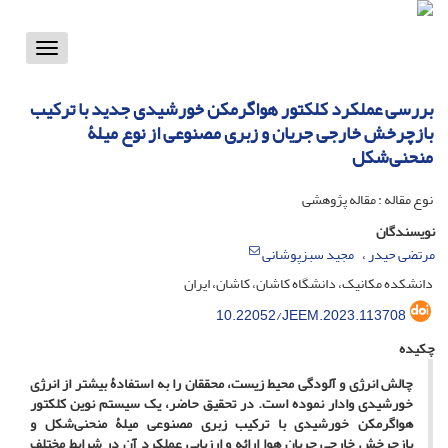
Toggle
vigation
بررسی عملکرد کلکتور هواگرمکن خورشیدی جدید با ترکیب
بازچرخش خارجی جریان و زبری مصنوعی از نوع میلۀ
منحنی‌شکل
نوع مقاله : مقاله پژوهشی
نویسندگان
مرتضی حیدر
مجید سبزپوشانی
دانشکده مکانیک، دانشگاه کاشان، کاشان، ایران
10.22052/JEEM.2023.113708
چکیده
چالش انرژی و آلودگی محیط زیست، محققان را به استفادۀ بیشتر از انرژی
خورشیدی وادار نموده است. در تحقیق حاضر، یک سیستم نوین کلکتور
هواگرمکن خورشیدی با ترکیب زبری مصنوعی میلۀ منحنی‌شکل و
بازچرخش خارجی جریان هوا ارائه و ارزیابی عملکرد آن در شرایط مختلف