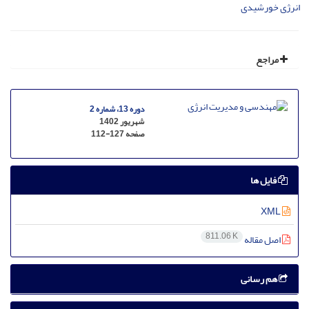
انرژی خورشیدی
مراجع
دوره 13، شماره 2
شهریور 1402
صفحه
112-127
فایل ها
XML
811.06 K
اصل مقاله
هم رسانی