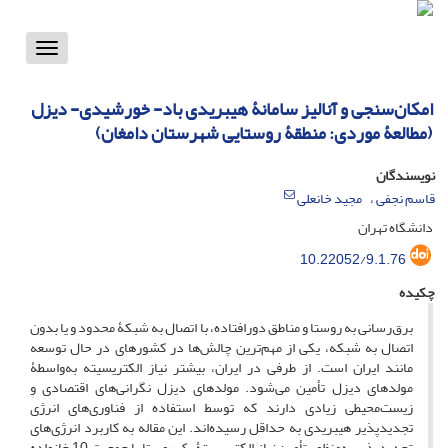
Toggle
vigation
امکان‌سنجی و آنالیز سامانۀ هیبریدی باد- خورشیدی- دیزل
(مطالعۀ موردی: منطقۀ روستایی شهرستان دامغان)
نویسندگان
قاسم نجفی
مجید خانعلی
دانشگاه تهران
10.22052/9.1.76
چکیده
برق‌رسانی به روستا و مناطق دورافتاده، با اتصال به شبکۀ محدود و یا بدون
اتصال به شبکه، یکی از مهم‌ترین چالش‌ها در کشور‌های در حال ‌توسعه
مانند ایران است. از طرفی در ایران، بیشتر نیاز الکتریسیته به‌واسطۀ
مولدهای دیزل تأمین می‌شود. مولد‌های دیزل نگرانی‌های اقتصادی و
زیست‌محیطی زیادی دارند که توسط استفاده از فناوری‌های انرژی
تجدیدپذیر هیبریدی به حداقل رسیده‌اند. این مقاله به کاربرد انرژی‌های
تجدیدپذیر به‌منظور تأمین نیاز الکتریسیتۀ یک روستا با جمعیت 10 خانواده