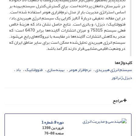
در شهرستان دامغان پرداخته است. برای گسترش کنترل سیستم بهینه بر
اساس استراتژی مدیریت بار از مدل نرم‌افزاری هومر استفاده ‌شده است.
در این مقاله، تحقیقی دربارۀ آنالیز کارایی یک سیستم انرژی هیبریدی باد/
فتوولتاییک/ دیزل/ و باتری است. نتایج حاصل نشان داد که هزینۀ خالص
فعلی سیستم 75315 و میزان انتشارات آلاینده‌ها برابر 6470 است؛ که
منجر به کاهش انتشارات آلاینده‌ها در مقایسه با نیروگاه‌های رایج می‌شود.
سیستم انرژی هیبریدی تحلیل‌شده ممکن است برای سایر مناطق ایران که
در وضعیت اقلیمی مشابهی قرار دارند کارآمد باشد.
کلیدواژه‌ها
سیستم انرژی هیبریدی
نرم‌افزار هومر
بهینه‌سازی
فتوولتاییک
باد
دیزل ژنراتور
مراجع
دوره 9، شماره 1
فروردین 1398
صفحه
76-88