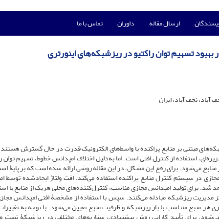
ویسندگان
ارسال مقاله
داوران
تماس با ما
ر بهبود تسهیم توان راکتیو در ریزشبکه‌های اینورتری
آباد، نجف آباد، ایران
که‌های مبتنی بر منابع پراکنده با واسط‌های الکترونیک قدرت در حال گسترش هستند. 
ه‌ای، استفاده از کنترل افتی است. اما به‌دلیل اختلاف امپدانس خطوط، تسهیم توان راک
ز منابع می‌شود. برای رفع این مشکل، در این مقاله روشی ارائه شده است که بر پایۀ استف
ازی در سیستم کنترل منابع پراکنده استفاده می‌کند. افت ولتاژ ایجادشده توسط ا
د شد. برای تولید امپدانس مجازی مناسب، کنترل‌کننده‌های محلی هریک از منابع با استف
ا مرکز مدیریت ریزشبکه مبادله می‌کنند. سپس با استفاده از مشخصۀ افتی امپدانس مجاز
 هر منبع متناسب با بار ریزشبکه و ظرفیت منبع تعیین می‌شود. با توجه به تغییرات 
شود. برای تأیید کارایی روش پیشنهادی، سناریوهای مختلفی در ریزشبکۀ تست ول