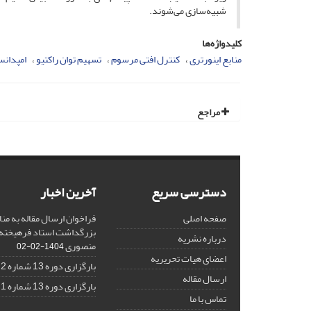
شبیه‌سازی می‌شوند.
کلیدواژه‌ها
منابع اینورتری
کنترل افتی مرسوم
تسهیم توان راکتیو
امپدانس
مراجع
دسترسی سریع
آخرین اخبار
صفحه اصلی
فراخوان ارسال مقاله به منا
بزرگداشت استاد فرهیخته،
درباره نشریه
منصوری
1404-02-02
اعضای هیات تحریریه
بارگزاری دوره 13 شماره 2
ارسال مقاله
بارگزاری دوره 13 شماره 1
تماس با ما