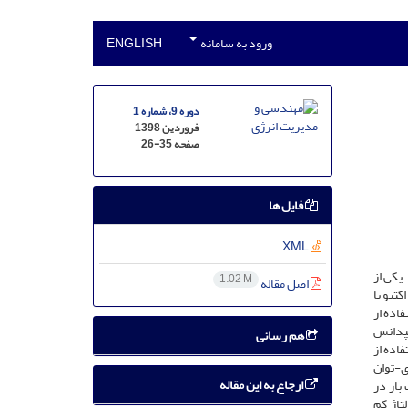
ورود به سامانه
ENGLISH
دوره 9، شماره 1
فروردین 1398
صفحه
26-35
فایل ها
XML
یکی از
1.02 M
اصل مقاله
تیو با
اده از
مپدانس
هم رسانی
اده از
ی-توان
ارجاع به این مقاله
بار در
تاژ کم