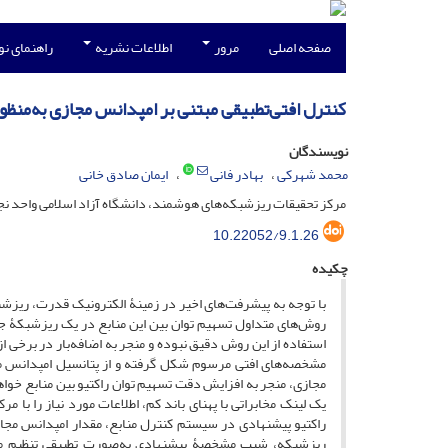
صفحه اصلی
مرور
اطلاعات نشریه
راهنمای ن
کنترل افتی‌‌تطبیقی مبتنی بر امپدانس مجازی به‌منظو
نویسندگان
محمد شهرکی
بهادر فانی
ایمان صادق خانی
مرکز تحقیقات ریزشبکه‌های هوشمند، دانشگاه آزاد اسلامی واحد نجف 
10.22052/9.1.26
چکیده
با توجه به پیشرفت‌های اخیر در زمینۀ الکترونیک قدرت، ریزشب
روش‌های متداول تسهیم توان بین این منابع در یک ریزشبکۀ جزیر
استفاده از این روش دقیق نبوده و منجر به اضافه‌بار در برخی ا
مشخصه‌های افتی مرسوم شکل گرفته و از پتانسیل امپدانس مج
مجازی، منجر به افزایش دقت تسهیم توان راکتیو بین منابع خواه
یک لینک مخابراتی با پهنای باند کم، اطلاعات مورد نیاز را ب
راکتیو پیشنهادی در سیستم کنترل منابع، مقدار امپدانس مجازی
ریزشبکه، شیب مشخصۀ پیشنهادی به‌صورت تطبیقی تنظیم می‌