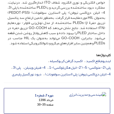
خواص الکتریکی و نوری الکترود شفاف ITO اندازه‌گیری شد. درنهایت،
عملکرد دیود ساخته‌شده بررسی گردید و با PLED ساخته‌شده با پلی (3،
4- اتیلن دی‌اکسی تیوفن): پلی (استایرن سولفونات) (PEDOT:PSS)
به‌عنوان HIL موردمقایسه قرار گرفت. به‌منظور تخمین ارتفاع سد پتانسیل
تزریق حفرۀ (j) PLEDs ساخته‌شده، از مدل تونل‌زنی فاولر- نوردهایم
(FN) استفاده شد. نتایج نشان می‌دهد که GO-COOH تزریق حفره در
داخل ساختار PLED را بهبود داده و سبب کاهش ولتاژ روشن شدن قطعه
می‌شود. بنابراین، GO-COOH می‌تواند به‌عنوان یک HIL مناسب در
PLEDs و همچنین سایر افزاره‌های میکرو و نانوالکترونیکی استفاده شود.
کلیدواژه‌ها
ایندیوم قلع اکسید
اکسید گرافن کربوکسیله
پلی (2- متوکسی- 5- (ʹ2- اتیل هگزیلوکسی)-1
4- فنیلن وینیلن
پلی (3
4- اتیلن دی‌اکسی تیوفن: پلی (استایرن سولفونات)
دیود نورگسیل پلیمری
دوره 7، شماره 1
خرداد 1396
صفحه
30-35