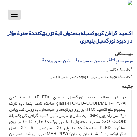
Toggle
vigation
اکسید گرافن کربوکسیله به‌عنوان لایۀ تزریق‌کنندۀ حفرۀ مؤثر
در دیود نورگسیل پلیمری
نویسندگان
2
1
1
مریم مساح
محسن محسن نیا
نگین معنوی زاده
1
دانشگاه کاشان
2
دانشکده‌ی مهندسی برق، خواجه نصیرالدین طوسی
چکیده
در این مقاله، دیود نورگسیل پلیمری (PLED) با پیکربندی
glass/ITO/GO-COOH/MEH-PPV/Al ساخته شد. ابتدا لایۀ نازک
ایندیوم قلع اکسید (ITO) بر روی زیرلایه‌های شیشه‌ای، به روش کندوپاش
فرکانس رادیویی (RF) لایه‌نشانی و سپس تأثیر اکسید گرافن کربوکسیلۀ
(GO-COOH) سنتزی به‌عنوان لایۀ تزریق‌کنندۀ حفره (HIL) بر روی
عملکرد PLED ساخته‌شده با پلی (2- متوکسی- 5- (ʹ2- اتیل
هگزیلوکسی)-1، 4- فنیلن وینیلن) (MEH-PPV) بررسی شد. همچنین