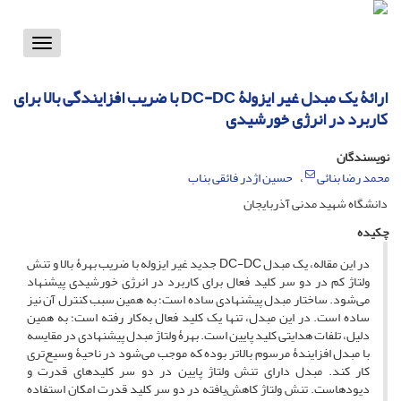
Toggle
vigation
ارائۀ یک مبدل غیر ایزولۀ DC-DC با ضریب افزایندگی بالا برای
کاربرد در انرژی خورشیدی
نویسندگان
محمد رضا بنائی
حسین اژدر فائقی بناب
دانشگاه شهید مدنی آذربایجان
چکیده
در این مقاله، یک مبدل DC-DC جدید غیر ایزوله با ضریب بهرۀ بالا و تنش
ولتاژ کم در دو سر کلید فعال برای کاربرد در انرژی‌ خورشیدی پیشنهاد
می‌شود. ساختار مبدل پیشنهادی ساده است؛ به همین سبب کنترل آن نیز
ساده است. در این مبدل، تنها یک کلید فعال به‌کار رفته است؛ به همین
دلیل، تلفات هدایتی کلید پایین است. بهرۀ ولتاژ مبدل پیشنهادی در مقایسه
با مبدل افزایندۀ مرسوم بالاتر بوده که موجب می‌شود در ناحیۀ وسیع‌تری
کار کند. مبدل دارای تنش ولتاژ پایین در دو سر کلیدهای قدرت و
دیودهاست. تنش ولتاژ کاهش‌یافته در دو سر کلید قدرت امکان استفاده