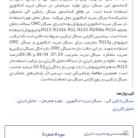
کندانسور این سیکل، برای تولید سرمایش در سیکل تبرید اجکتوری
استفاده شده ‌است. در واقع کندانسور سیکل رانکین آلی به‌عنوان
تبخیرکنندۀ سیکل تبرید اجکتوری عمل می‌کند. سیال عامل مورداستفاده
در سیکل تبرید اجکتوری ایزوبوتان بوده و برای سیکل ORC سیالات عامل
مختلف R113، R141b، R11، R123، R245fa، R114 و ایزوبوتان استفاده
شده ‌است. بیشترین کارایی سیکل ترکیبی مربوط به حالتی است که ترکیب
ایزوبوتان وR113 به‌ترتیب برای سیکل تبرید اجکتوری و سیکل ORC
استفاده شوند. در این حالت، بازده سیکل ORC، بازده کل سیکل ترکیبی و
ضریب عملکرد سیکل تبرید به‌ترتیب 97/19، 69/34 و 83/36درصد
بودند. علاوه بر تحلیل انرژی، از دیدگاه تحلیل اگزرژی نیز ترکیب استفاده از
R113 به همراه ایزوبوتان با دارا بودن بازده اگزرژی53/52 درصد مناسب
است. همچنین مطالعۀ پارامتریکی جهت بررسی اثر پارامترهای عملکردی
سیکل ترکیبی بر روی کارایی سیکل نیز انجام شده‌ است.
کلیدواژه‌ها
سیکل رانکین آلی
سیکل تبرید اجکتوری
تولید همزمان
تحلیل انرژی
تحلیل اگزرژی
دوره 6، شماره 2