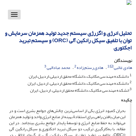
Toggle
vigation
تحلیل انرژی و اگزرژی سیستم جدید تولید همزمان سرمایش و
توان با تلفیق سیکل رانکین آلی (ORC) و سیستم تبرید
اجکتوری
نویسندگان
3
2
1
هادی غائبی
هادی رستم زاده
محمد عبادالهی
1
دانشکده مهندسی مکانیک،دانشگاه محقق اردبیلی،اردبیل،ایران
2
دانشکده مهندسی مکانیک،دانشگاه محقق اردبیلی، اردبیل، ایران
3
انشکده مهندسی مکانیک،دانشگاه محقق اردبیلی، اردبیل، ایران
چکیده
بحران کمبود انرژی یکی از اساسی‌ترین چالش‌های جوامع بشری است و در
این میان یافتن راهی برای استفادۀ بهینه از منابع انرژی واحد و تولید همزمان
می‌تواند به حفظ منابع انرژی و توسعۀ پایدار جوامع بشری بینجامد. در این
مقاله، با به‌کارگیری ترکیب دو سیکل تبرید اجکتوری و سیکل رانکین آلی
((ORC، علاوه بر تولید توان از سیکل رانکین آلی، از گرمای اتلافی در