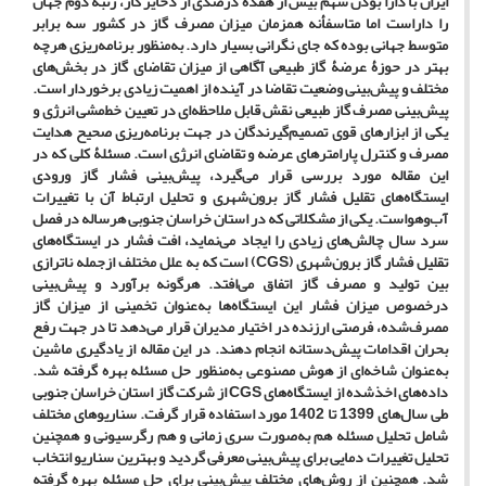
ایران با دارا بودن سهم بیش از هفده درصدی از ذخایر گاز، رتبۀ دوم جهان
را داراست اما متاسفأنه همزمان میزان مصرف گاز در کشور سه برابر
متوسط جهانی بوده که جای نگرانی بسیار دارد. به‌منظور برنامه‌ریزی هرچه
بهتر در حوزۀ عرضۀ گاز طبیعی آگاهی از میزان تقاضای گاز در بخش‌های
مختلف و پیش‌بینی وضعیت تقاضا در آینده از اهمیت زیادی برخوردار است.
پیش‌بینی مصرف گاز طبیعی نقش قابل ملاحظه‌ای در تعیین خط‌مشی انرژی و
یکی از ابزارهای قوی تصمیم‌گیرندگان در جهت برنامه‌ریزی صحیح هدایت
مصرف و کنترل پارامترهای عرضه و تقاضای انرژی است. مسئلۀ‌ کلی که در
این مقاله مورد بررسی قرار می‌گیرد، پیش‌بینی فشار گاز ورودی
ایستگاه‌های تقلیل فشار گاز برون‌شهری و تحلیل ارتباط آن با تغییرات
آب‌وهواست. یکی از مشکلاتی که در استان خراسان‌ جنوبی هرساله در فصل
سرد سال چالش‌های زیادی را ایجاد می‌نماید، افت فشار در ایستگاه‌های
تقلیل فشار گاز برون‌شهری (CGS) است که به علل مختلف ازجمله ناترازی
بین تولید و مصرف گاز اتفاق می‌افتد. هرگونه برآورد و پیش‌بینی
درخصوص میزان فشار این ایستگاه‌ها به‌عنوان تخمینی از میزان گاز
مصرف‌شده، فرصتی ارزنده در اختیار مدیران قرار می‌دهد تا در جهت رفع
بحران اقدامات پیش‌دستانه انجام دهند. در این مقاله از یادگیری ماشین
به‌عنوان شاخه‌ای از هوش‌ مصنوعی به‌منظور حل مسئله بهره گرفته شد.
داده‌های اخذشده از ایستگاه‌های CGS از شرکت گاز استان خراسان جنوبی
طی سال‌های 1399 تا 1402 مورد استفاده قرار گرفت. سناریوهای مختلف
شامل تحلیل مسئله هم به‌صورت سری زمانی و هم رگرسیونی و همچنین
تحلیل تغییرات دمایی برای پیش‌بینی معرفی گردید و بهترین سناریو انتخاب
شد. همچنین از روش‌های مختلف پیش‌بینی برای حل مسئله بهره گرفته