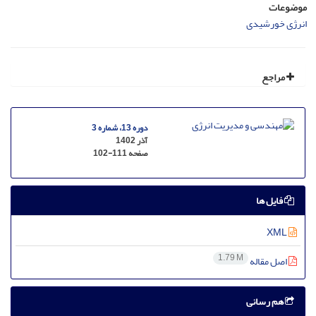
موضوعات
انرژی خورشیدی
مراجع
دوره 13، شماره 3
آذر 1402
صفحه
102-111
فایل ها
XML
1.79 M
اصل مقاله
هم رسانی