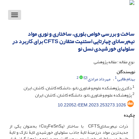
Toggle
vigation
ساخت و بررسی خواص بلوری، ساختاری و نوری مواد
نیم‌رسانای چهارتایی استنیت متقارن CFTS برای کاربرد در
سلول‏های خورشیدی نسل نو
نوع مقاله : مقاله پژوهشی
نویسندگان
2
1
بهنام طالبی
مهرداد مرادی
1
دکتری پژوهشکده علوم و فناوری نانو، دانشگاه کاشان، کاشان، ایران
2
پژوهشکده علوم و فناوری نانو، دانشگاه کاشان، کاشان، ایران
10.22052/EEM.2023.253273.1026
چکیده
ذرات نیم‌رسانایCFTS با ساختار (Cu
FeSnS
) به‌عنوان یکی از
2
4
جدیدترین مواد درزمینۀ لایۀ جاذب سلول‏های خورشیدی لایۀ نازک و لایۀ
واسط در سلول‏های خورشیدی پروسکایت مورد توجه پژوهشگران قرار