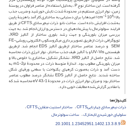
گرفته است. این ساختار نوع P ، به‌دلیل استفاده از عناصر فراوان در پوستۀ
زمین، نوار انرژی مستقیم در محدودۀ شدت تابش خورشید و ضریب جذب
−1
4
بالا (10
cm
) امیدها را برای دستیابی به ساختاری کارآمد با هزینۀ پایین
به‌شدت افزایش داده است. ساخت نانو ذرات نیم‌رسانای CFTS از طریق
فرایند سولوترمال با پیش‌ماده‏های در دسترس و ارزان انجام شد. به جهت
بررسی میزان بلورینگی و جهت رشد بلوری ساختار از آنالیز XRD،
توپوگرافی ذرات ازطریق تصویربرداری میکروسکوپ الکترونی روبشیFE-
SEM و درصد عناصر ساختار ازطریق آنالیز EDS انجام شد. ازطریق
طیف‏سنجی UV-Vis و با آنالیز طیف جذب ساختار، نوار انرژی ذرات محاسبه
شد. نتایج حاصل از آنالیز XRD، نشانگر تشکیل ساختاری با خلوص بالا و
میزان بلورینگی مطلوب بود. اندازۀ متوسط ذرات در محدودۀ m1-2μ به
دست آمد و ذرات به‌صورت کره‏های یکنواخت با سطحی ورقه‏ای شکل
ساخته شدند. نتایج حاصل از آنالیز EDS نشانگر درصد مطلوب عناصر
ساختار بود و میزان نوار انرژی ذرات در محدودۀ eV 43/1 محاسبه شد که
با مقادیر گزارش‌شده مطابقت خوبی دارد.
کلیدواژه‌ها
ذرات نیم‌رسانای چهارتاییCFTS
ساختار استنیت متقارن CFTS
سلول‏های خورشیدی لایه‌نازک
ساخت سولوترمال
20.1001.1.23452951.1402.13.3.8.9