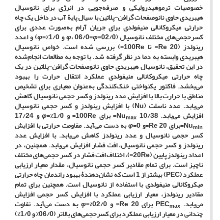
خصوصیات ترموهیدرولیکی و صرفه‌جویی در انرژی برای نانوسیال
هیبریدی حاوی نانوصفحات گرافن-پلاتین با سیال پایۀ آب در داخل یک چاه
حرارتی میکروکانالی منیفولدی برای جریان آرام به‌صورت عددی برای
کسرحجمی‌های مختلف نانوسیال (02/0=
φ
، 06/0=
φ
و 1/0%=
φ
) و اعدد
رینولدز (20
Re=
تا 100
Re=
) بررسی شده است. خواص نانوسیال
هیبریدی وابسته به دما در نظر گرفته شد. با توجه به مطالعات انجام‌شده
در این تحقیق، نانوسیال هیبریدی حاوی نانوصفحات گرافن-پلاتین در یک
چاه حرارتی میکروکانالی منیفولدی عملکرد انتقال حرارت را بهبود
می‌بخشد. فاکتور یکنواختی خنک‌کنندگی به‌عنوان معیاری برای تشخیص
مناطق با حرارت بالا با افزایش عدد رینولدز و کسر حجمی نانوسیال کاهش
می‌یابد. عدد ناسلت (
Nu
) با افزایش رینولدز و کسر حجمی نانوسیال
افزایش می‌یابد. 10/38
Nu
=
برای 100
Re=
و 1/0%=
φ
و 17/24
max
Nu
=
برای 20
Re=
و 0=
φ
به دست می‌آید. مقاومت حرارتی با افزایش
min
کسر حجمی نانوسیال و عدد رینولدز کاهش می‌یابد. با افزایش عدد
رینولدز و کسر حجمی نانوسیال، افت فشار افزایش می‌یابد. همچنین، در
اعداد رینولدز پایین (20
Re=
)، اختلاف افت فشار در کسر حجمی‌های مختلف
ناچیز است. برای تمام مقادیر کسر حجمی نانوسیال، مقدار معیار ارزیابی
عملکرد (
PEC
)
بیشتر از 1 است که نشان‌دهندۀ بهبود راندمان چاه حرارتی
میکروکانالی منیفولدی با استفاده از نانوسیال است. همچنین برای تمام
مقادیر رینولدز، معیار ارزیابی عملکرد با افزایش کسر حجمی افزایش
می‌یابد.
PEC
برای 20
Re=
و 02/0%=
φ
به دست می‌آید. تفاوت
max
چندانی در معیار ارزیابی عملکرد برای کسرحجمی‌های بالاتر (06/0% و 1/0%)