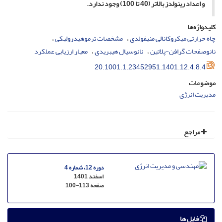
و اعداد رینولدز بالاتر (40 تا 100) وجود ندارد.
کلیدواژه‌ها
چاه حرارتی میکروکانالی منیفولدی
مشخصات ترموهیدرولیکی
نانوصفحات گرافن-پلاتین
نانوسیال هیبریدی
معیار ارزیابی عملکرد
20.1001.1.23452951.1401.12.4.8.4
موضوعات
مدیریت انرژی
مراجع
دوره 12، شماره 4
اسفند 1401
صفحه
100-113
فایل ها