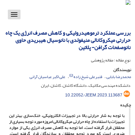
Toggle
vigation
بررسی عملکرد ترموهیدرولیکی و کاهش مصرف انرژی یک چاه
حرارتی میکروکانالی منیفولدی با نانوسیال هیبریدی حاوی
نانوصفحات گرافن- پلاتین
نوع مقاله : مقاله پژوهشی
نویسندگان
محمدرضا بابایی
قنبرعلی شیخ زاده
علی اکبر عباسیان آرانی
دانشکده مهندسی مکانیک، دانشگاه کاشان، کاشان، ایران
10.22052/JEEM.2023.113687
چکیده
با توجه به شار حرارتی بالا در تجهیزات الکترونیکی، خنک‌سازی بهتر این
تجهیزات با استفاده از چاه حرارتی میکروکانالی امروزه مورد توجه بسیاری از
محققان قرار گرفته است، اما توجه به کاهش مصرف انرژی یکی از موارد
ضروری است که مورد توجه محققان و سازندگان قرار گرفته است.