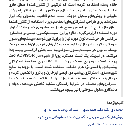
حلقه بسته استفاده کرده است که ترکیبی از کنترل‌کنندۀ منطق فازی
(
FLC
) و یک مدل مبتنی بر جداسازی فرکانس مبتنی بر فیلتر پایین‌گذر
تطبیقی و روش‌های تبدیل موجک است. عدم قطعیت به‌عنوان یک ابزار
قدرتمند برای طراحی استراتژی‌های انعطاف‌پذیر با استفاده از کنترل‌کنندۀ
منطق فازی نوع دو بر اساس سطح شارژ سیستم‌های ذخیره‌‌کنندۀ توان
مورد استفاده قرارمی‌گیرد. علاوه بر این، سیستم کنترل مبتنی بر جداسازی
فرکانس طراحی‌شده، توان مورد نیاز را برای تأمین توسط سیستم‌های سلول
سوختی، باتری و ابرخازن با توجه به ویژگی‌های فردی آن‌ها و محدودیت
نوسانات توان در سیستم سلول سوختی به سه بخش فرکانسی بهینه جدا
می‌کند. در نهایت، یک تست عملکرد پویا از شبیه‌ساز
ADVISOR
تحت
چرخۀ تست خودروی سبک جهانی (
WLTC
) برای مقایسۀ استراتژی
پیشنهادی با استراتژی‌های مختلف استفاده شده است. با توجه به نتایج
شبیه‌سازی، استراتژی پیشنهادی
،
ایمنی ابر‌خازن و باتری را تضمین کرده و
درحالی‌که حداکثر مصرف هیدروژن را تا 6/14 درصد نسبت به
استراتژی‌های مختلف در شرایط رانندگی مشابه کاهش می‌دهد، دوام و
ماندگاری سلول سوختی را نیز بهبود می‌بخشد.
کلیدواژه‌ها
خودروی الکتریکی هیبریدی
استراتژی مدیریت انرژی
روش‌های کنترل تطبیقی
کنترل‌کننده منطق فازی نوع دو
مصرف سوخت اقتصادی