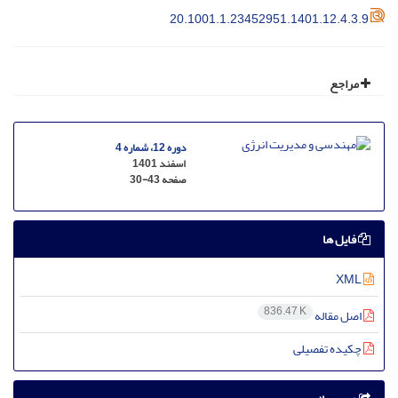
20.1001.1.23452951.1401.12.4.3.9
مراجع
دوره 12، شماره 4
اسفند 1401
صفحه
30-43
فایل ها
XML
836.47 K
اصل مقاله
چکیده تفصیلی