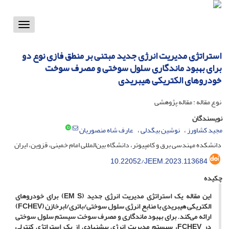
Toggle
vigation
استراتژی مدیریت انرژی جدید مبتنی بر منطق فازی نوع دو
برای بهبود ماندگاری سلول سوختی و مصرف سوخت
خودروهای الکتریکی هیبریدی
نوع مقاله : مقاله پژوهشی
نویسندگان
مجید کشاورز
نوشین بیگدلی
عارف شاه منصوریان
دانشکده مهندسی برق و کامپیوتر، دانشگاه بین‌المللی امام خمینی، قزوین، ایران
10.22052/JEEM.2023.113684
چکیده
این مقاله یک استراتژی مدیریت انرژی جدید ‌(
EM S
) برای خودروهای
الکتریکی هیبریدی با منابع انرژی سلول سوختی/باتری/ابرخازن (
FCHEV
)
ارائه می‌کند. برای بهبود ماندگاری و مصرف سوخت سیستم سلول سوختی
در
FCHEV
، سیستم مدیریت انرژی پیشنهادی از یک استراتژی کنترلی