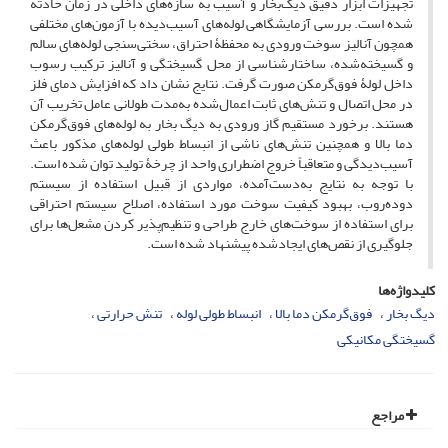
تجهیزات ابزار دقیق دیگ‌بخار و آسیب به سازه‌های داخلی در زمان حادثه
شده است. بررسی آزمایشگاهی لوله‌های آسیب‌دیده با آزمون‌های مختلفی
همچون آنالیز سوخت ورودی به محفظۀ ‌احتراق، سختی‌سنجی لوله‌های سالم
و گسیخته‌شده، ساختارشناسی از محل گسیختگی و آنالیز ترکیب رسوب
داخل لولۀ فوق‌گرمکن صورت گرفت. نتایج نشان داد که افزایش دمای فلز
در محل اتصال و تنش‌های ثابت اعمال‌شده به‌مدت طولانی عامل تخریب آن
هستند. برخورد مستقیم گاز ورودی به دیگ ‌بخار به لوله‌های فوق‌گرمکن
دما بالا و همچنین تنش‌های ناشی از انبساط طولی لوله‌های مذکور باعث
آسیب‌دیدگی و متعاقباً خروج اضطراری واحد از چرخۀ تولید توان شده است.
با توجه به نتایج به‌دست‌آمده، مواردی از قبیل استفاده از سیستم
دوده‌روب، بهبود کیفیت سوخت مورد استفاده، اصلاح سیستم احتراقی
برای استفاده از سوخت‌های خارج طراحی و تنظیم‌پذیر کردن مشعل‌ها برای
جلوگیری از نقص‌های ایجادشده پیشنهاد شده است.
کلیدواژه‌ها
دیگ‌ بخار
فوق‌گرمکن دما بالا
انبساط طولی لوله
تنش حرارتی
گسیختگی مکانیکی
مراجع