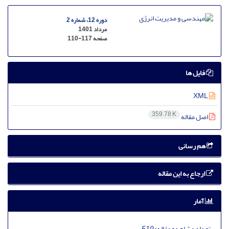
دوره 12، شماره 2
مرداد 1401
صفحه
110-117
فایل ها
XML
359.78 K
اصل مقاله
هم رسانی
ارجاع به این مقاله
آمار
تعداد مشاهده مقاله:
519