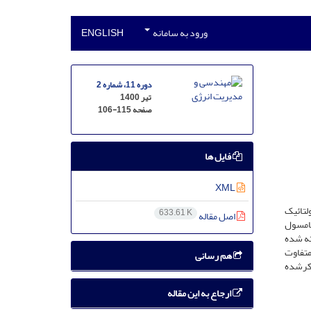
ورود به سامانه
ENGLISH
دوره 11، شماره 2
تیر 1400
صفحه
106-115
فایل ها
XML
لتائیک
633.61 K
اصل مقاله
کامسول
ته شده
متفاوت
هم رسانی
ذکرشده
ارجاع به این مقاله