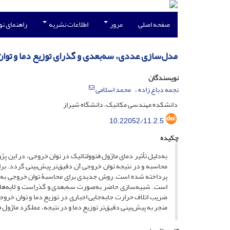
صفحه اصلی
مرور
اطلاعات نشریه
راهنمای ن
مدل‌سازی عددی، سه‌بعدی و گذرای توزیع دما و توان
نویسندگان
نجمه دباغ زاده
محمد اسلامی
دانشکده مهندسی مکانیک، دانشگاه شیراز
10.22052/11.2.5
چکیده
به‌دلیل تأثیر دمای ماژول‌ فتوولتائیک در توان خروجی، در این 
محاسبه و در نتیجه توان خروجی آن دقیق‌تر پیش‌بینی گردد. برا
پرداخته شده است. روش جدیدی برای محاسبۀ توان خروجی به‌عنوان
است. شبیه‌سازی حاضر به‌صورت سه‌بعدی و گذراست و لایه‌های م
ضریب اتلاف حرارت جابه‌جایی اجباری در توزیع دما و توان خرو
منجر به پیش‌بینی دقیق‌تر توزیع دما و در نتیجه، عملکرد ماژول 