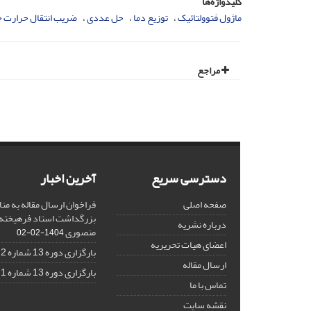
کلیدواژه‌ها
ماژول فتوولتائیک
توزیع دما
حل عددی
ضریب انتقال حرارت جا
مراجع
دسترسی سریع
آخرین اخبار
صفحه اصلی
فراخوان ارسال مقاله به منا
بزرگداشت استاد فرهیخته،
درباره نشریه
منصوری
1404-02-02
اعضای هیات تحریریه
بارگزاری دوره 13 شماره 2
ارسال مقاله
بارگزاری دوره 13 شماره 1
تماس با ما
نقشه سایت