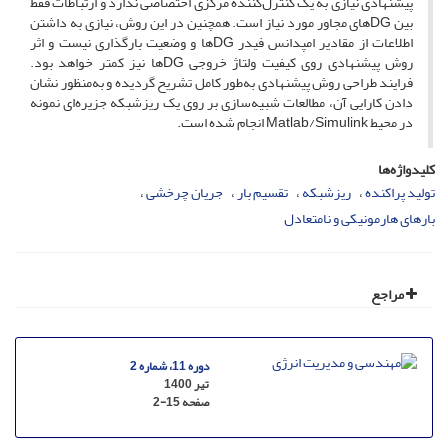
پیشنهادی نیازی به یک کنترل‌کنندۀ مرکزی اختصاصی ندارد و ارتباطات فقط
بین DGهای مجاور مورد نیاز است. همچنین در این روش، نیازی به داشتن
اطلاعات از مقادیر امپدانس فید‌ر DGها و وضعیت بارگذاری نیست و اثر
روش پیشنهادی روی کیفیت ولتاژ خروجی DGها نیز کمتر خواهد بود.
فرایند طراحی روش پیشنهادی به‌طور کامل تشریح گردیده و به‌منظور نشان
دادن کارایی آن، مطالعات شبیه‌سازی بر روی یک ریزشبکه جزیره‌ای نمونه
در محیط Matlab/Simulink انجام شده است.
کلیدواژه‌ها
تولید پراکنده
ریزشبکه
تقسیم بار
جریان چرخشی
بار‌های هارمونیکی و نامتعادل
مراجع
دوره 11، شماره 2
تیر 1400
صفحه
2-15