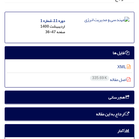
دوره 11، شماره 1
اردیبهشت 1400
صفحه
36-47
فایل ها
XML
335.69 K
اصل مقاله
هم رسانی
ارجاع به این مقاله
آمار