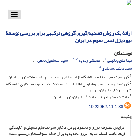
Toggle
vigation
ارائۀ یک روش تصمیم‌گیری گروهی ترکیبی برای بررسی توسعۀ
بیودیزل نسل سوم در ایران
نویسندگان
1
2
1
مینا علوی نائینی
مصطفی زندیه
سیداسماعیل نجفی
3
سیدمجتبی سجادی
1
گروه مهندسی صنایع، دانشگاه آزاد اسلامی واحد علوم و تحقیقات، تهران، ایران
2
گروه مدیریت صنعتی و فناوری اطلاعات، دانشکده مدیریت و حسابداری دانشگاه
شهید بهشتی، تهران، ایران
3
دانشکده کارآفرینی، دانشگاه تهران، تهران، ایران
10.22052/11.1.36
چکیده
افزایش مصرف انرژی و محدود بودن ذخایر سوخت‌‌های فسیلی و آلایندگی
آن‌ها باعث کشف منابع انرژی تجدید‌پذیر از جمله سوخت‌های زیستی شده