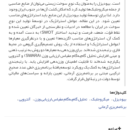
است. بیودیزل را به‌عنوان یک نوع سوخت زیستی می‌توان از منابع مناسبی
از جمله میکروجلبک‌ها تولید کرد که امکان کشت آن‌ها در جنوب ایران وجود
دارد. لذا برای توسعۀ تولید بیودیزل از این منابع باید استراتژی‌های مناسب
تعیین شود. در این مقاله، عوامل استراتژیک در توسعۀ تولید این نوع
سوخت در ایران با مطالعه در ادبیات و نظرسنجی از خبرگان تعیین شده و
نقاط قوّت، ضعف، فرصت و تهدید (ساختار SWOT) به دست آمده و به
کمک آن، استراتژی‌های مناسب (گزینه‌ها) تعیین و با درنظرگیری معیارها
(عوامل استراتژیک) و استفاده از یک روش تصمیم‌گیری گروهی در محیط
فازی، رتبه‌بندی شده‌اند. برای وزن‌دهی به معیارها دو روش به ترتیب ذهنی
و عینی افزایش تحلیل گام‌به‌گام مقیاس ارزیابی وزن (SWARA) و آنتروپی
یکپارچه شده‌اند تا قابلیت اطمینان وزن‌دهی افزایش یابد. با رتبه‌بندی
استراتژی‌ها به کمک یک رویکرد توسعه‌یافتۀ برنامه‌ریزی خطی عدد صحیح
ترکیبی مبتنی بر برنامه‌ریزی آرمانی، تعیین یارانه و سیاست‌های مالیاتی
توسط دولت در رتبۀ اول قرار گرفت.
کلیدواژه‌ها
بیودیزل
میکروجلبک
تحلیل گام‌به‌گام مقیاس ارزیابی وزن
آنتروپی
برنامه‌ریزی آرمانی
مراجع