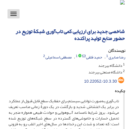
Toggle
vigation
شاخصی جدید برای ارزیابی کمی تاب‌آوری شبکۀ توزیع در
حضور منابع تولید پراکنده
نویسندگان
2
1
1
رضا صابری
حمید فلقی
مصطفی اسماعیلی
1
دانشگاه بیرجند
2
داشگاه صنعتی بیرجند
10.22052/10.3.30
چکیده
تاب‌آوری به‌صورت توانایی سیستم برای حفظ یک سطح قابل قبول از عملکرد
در برابر یک اغتشاش شدید و بازگشت در یک دورۀ زمانی مناسب تعریف
می‌شود. بروز شرایط نامساعد آب‌وهوایی و حوادث طبیعی همواره منجر به
تحمیل خسارات و خاموشی‌های گسترده در سطح شبکه‌های توزیع شده
است؛ که تعداد و شدت این رخدادها در سال‌های اخیر اغلب رو به فزونی