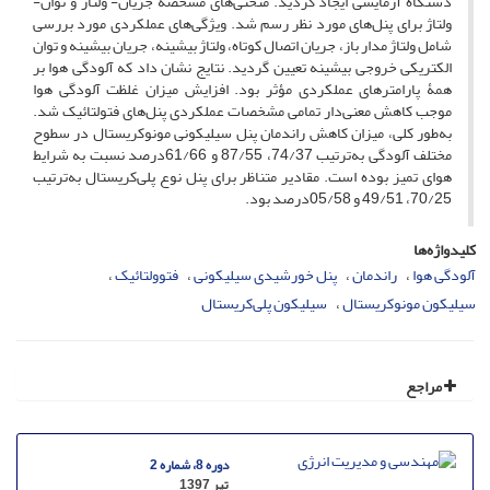
دستگاه آزمایشی ایجاد گردید. منحنی‌های مشخصۀ جریان- ولتاژ و توان-
ولتاژ برای پنل‌های مورد نظر رسم شد. ویژگی‌های عملکردی مورد بررسی
شامل ولتاژ مدار باز، جریان اتصال کوتاه، ولتاژ بیشینه، جریان بیشینه و توان
الکتریکی خروجی بیشینه تعیین گردید. نتایج نشان داد که آلودگی هوا بر
همۀ پارامترهای عملکردی مؤثر بود. افزایش میزان غلظت آلودگی هوا
موجب کاهش معنی‌دار تمامی مشخصات عملکردی پنل‌های فتولتائیک شد.
به‌طور کلی، میزان کاهش راندمان پنل سیلیکونی مونوکریستال در سطوح
مختلف آلودگی به‌ترتیب 74/37، 87/55 و 61/66درصد نسبت به شرایط
هوای تمیز بوده است. مقادیر متناظر برای پنل نوع پلی‌کریستال به‌ترتیب
70/25، 49/51 و 05/58درصد بود.
کلیدواژه‌ها
آلودگی هوا
راندمان
پنل خورشیدی سیلیکونی
فتوولتائیک
سیلیکون مونوکریستال
سیلیکون پلی‌کریستال
مراجع
دوره 8، شماره 2
تیر 1397