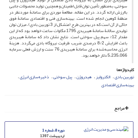
سوختی، به‌منظور تأمین توان قابل اطمینان و همچنین تولید محصولات جانبی
باارزش ارائه گردد. در این مقاله، مطالعۀ موردی برای سامانۀ موردنظر در
منطقۀ کوهین انجام شده است. بهینه‌سازی فنی و اقتصادی سامانۀ فوق
حاکی از آن است که در بهترین طرح (متشکل از 3 توربین بادی)، میزان توان
تولیدی سالانۀ سامانۀ هیبریدی 1795 مگاوات ساعت خواهد بود که از این
مقدار 12% سهم پیل سوختی است. نتایج نشان داد که سامانۀ هیبریدی
باعث افزایش 8/2 درصدی ضریب ظرفیت نیروگاه بادی می‌گردد. هزینۀ
انرژی محاسبه‌شده برای سامانۀ هیبریدی 76 سنت و ارزش فعلی سرمایه
5،235،066 دلار خواهد بود.
کلیدواژه‌ها
توربین بادی
الکترولیز
هیدروژن
پیل سوختی
ذخیره‌سازی انرژی
بهینه‌سازی اقتصادی
مراجع
دوره 8، شماره 1
اردیبهشت 1397