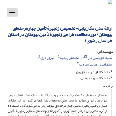
Toggle
vigation
ارائۀ مدل مکان‌یابی- تخصیص زنجیرۀ ‌تأمین چهارمرحله‌ای
بیومتان (موردمطالعه: طراحی زنجیرۀ ‌تأمین بیومتان در استان
خراسان‌ رضوی)
نویسندگان
2
2
1
سهیلا خویشتن دار
مصطفی زندیه
بهروز درّی
2
سیّد امید رعنایی سیادت
1
دانشگاه آزاد واحد قزوین
2
دانشگاه شهید بهشتی
چکیده
بیومتان به‌عنوان یک منبع تجدیدپذیر و سازگار با محیط‌زیست، نقش مهمی
در تأمین انرژی مطابق با معیارهای توسعۀ پایدار ایفا می‌‌کند. در این مقاله،
مدل ریاضی زنجیرۀ تأمین چهارمرحله‌ای بیومتان ارائه می‌‌شود که با استفاده
از آن، مکان‌یابی مراکز جمع‌‌آوری، رآکتورها و واحدهای تقطیر زنجیرۀ تأمین
بیومتان انجام شده و نیز مقدار زیست‌توده، گاز بیومتان و بیومتان مایع که از