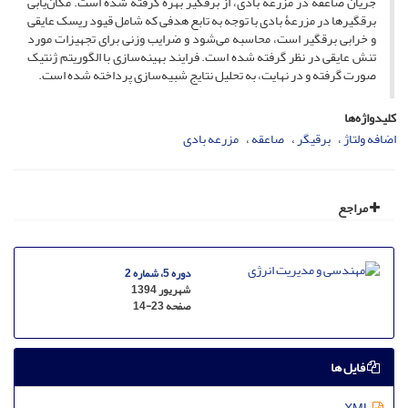
جریان صاعقه در مزرعۀ بادی، از برقگیر بهره گرفته شده است. مکان‌یابی
برقگیرها در مزرعۀ بادی با توجه به تابع هدفی که شامل قیود ریسک عایقی
و خرابی برقگیر است، محاسبه می‌شود و ضرایب وزنی برای تجهیزات مورد
تنش عایقی در نظر گرفته شده است. فرایند بهینه‌سازی با الگوریتم ژنتیک
صورت گرفته و در نهایت، به تحلیل نتایج شبیه‌سازی پرداخته شده است.
کلیدواژه‌ها
اضافه ولتاژ
برقیگر
صاعقه
مزرعه بادی
مراجع
دوره 5، شماره 2
شهریور 1394
صفحه
14-23
فایل ها