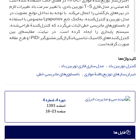
«جبران‌ساز توزیع‌شدۀ موازی (PDC)» در فضای حالت استفاده شده است
که مبتنی بر مدل فازی T-S توربین بادی، با تغییر سرعت باد تغییرات لازم
در بهره‌های بازگشتی را اعمال می‌کند. با توجه به تداخل توابع عضویت در
مدل توربین و کنترل‌کننده، به‌کمک تابع Lyapunov مخصوص با استفاده
از نامساوی‌های ماتریسی خطی اثبات می‌گردد که کنترل‌کنندۀ طراحی‌شده،
سیستم پایداری را ایجاد کرده است. در نهایت، مقایسه‌ای بین
کنترل‌کننده‌های کلاسیک تناسبی‌ـ‌انتگرال‌گیر‌ـ‌مشتق‌گیر (PID) و طرح مقاله
صورت گرفته است.
کلیدواژه‌ها
کنترل توربین باد
مدل‌سازی فازی توربین باد
جبران‌سازهای توزیع‌یافتۀ موازی
نامساوی‌های ماتریسی خطی
دوره 4، شماره 4
اسفند 1393
صفحه
16-23
فایل ها