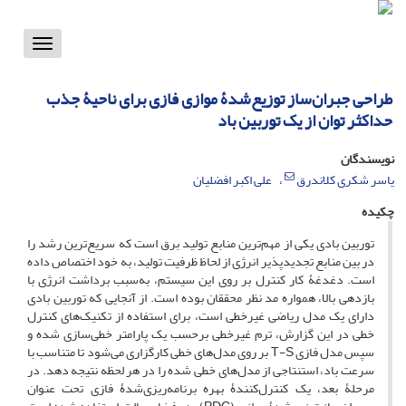
Toggle
vigation
طراحی جبران‌ساز توزیع‌شدۀ موازی فازی برای ناحیۀ جذب
حداکثر توان از یک توربین باد
نویسندگان
یاسر شکری کلاندرق
علی اکبر افضلیان
چکیده
توربین بادی یکی از مهم‌ترین منابع تولید برق است که سریع‌ترین رشد را
در بین منابع تجدیدپذیر انرژی از لحاظ ظرفیت تولید، به خود اختصاص داده
است. دغدغۀ کار کنترل بر روی این سیستم، به‌سبب برداشت انرژی با
بازدهی بالا، همواره مد نظر محققان بوده است. از آنجایی که توربین بادی
دارای یک مدل ریاضی غیرخطی است، برای استفاده از تکنیک‌های کنترل
خطی در این گزارش، ترم غیرخطی برحسب یک پارامتر خطی‌سازی شده و
سپس مدل فازی T-S بر روی مدل‌های خطی کارگزاری می‌شود تا متناسب با
سرعت باد، استنتاجی از مدل‌های خطی شده را در هر لحظه نتیجه دهد. در
مرحلۀ بعد، یک کنترل‌کنندۀ بهره برنامه‌ریزی‌شدۀ فازی تحت عنوان