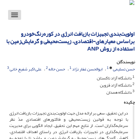
Toggle
vigation
اولویت‌بندی تجهیزات بازیافت انرژی در کوره‌رنگ‌خودرو
براساس معیارهای-اقتصادی، زیست‌محیطی و گرمایش‌زمین با
استفاده از روش ANP
نویسندگان
3
2
1
1
حسن تسلیمی
ابوالحسن غفار نژاد
حسن حاله
علی اکبر شفیع خانی
1
دانشگاه آزاد تاکستان
2
دانشگاه آزاد قزوین
3
دانشگاه همدان
چکیده
در این تحقیق، سعی بر ارائه مدل جهت اولویت‌بندی تجهیزات بازیافت انرژی
با توجه به قوانین زیست‌محیطی و فاکتورهای اقتصادی مدّ نظر
سرمایه‌گذاران است. از نتایج مهم این تحقیق، ایجاد الگویی برای مدیریت
سرمایه‌گذاری در تجهیزات بازیافت انرژی در راستای اهداف اقتصادی،
کاهش آلودگی‌های زیست‌محیطی و گرمایش‌زمین می‌باشد تا با توجه به