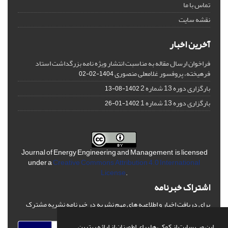
تماس با ما
نقشه سایت
آخرین اخبار
فراخوان ارسال مقاله به مناسبت انتشار ویژه نامه بزرگداشت استاد
فرهیخته، پروفسور غلامعلی منصوری
1404-02-02
بارگزاری دوره 13 شماره 2
1402-08-13
بارگزاری دوره 13 شماره 1
1402-01-26
Journal of Energy Engineering and Management is licensed
under a
Creative Commons Attribution 4.0 International
License
.
اشتراک خبرنامه
برای دریافت اخبار و اطلاعیه های مهم نشریه در خبرنامه نشریه مشترک
شوید.
این وب سایت از کوکی ها برای اطمینان از ارائه بهترین