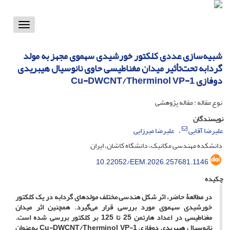
Toggle
vigation
شبیه‌سازی عددی کلکتور خورشیدی سهموی مجهز به مولد
گردابه تحت‌تأثیر میدان مغناطیسی حاوی نانوسیال هیبریدی
دوفازی Cu-DWCNT/Therminol VP-1
نوع مقاله : مقاله پژوهشی
نویسندگان
علیرضا آقایی
علیرضا میرزایی
دانشکده مهندسی مکانیک، دانشگاه کاشان، ایران
10.22052/EEM.2026.257681.1146
چکیده
در مطالعۀ حاضر، اثر شکل هندسی مختلف مولدهای گردابه در یک کلکتور
خورشیدی سهموی مورد بررسی قرار می‌گیرد. همچنین اثر میدان
مغناطیسی در اعداد هارتمن 25 تا 125 بر کلکتور بررسی شده است.‌
نانوسیال هیبریدی دوفازی Cu-DWCNT/Therminol VP-1 به‌عنوان