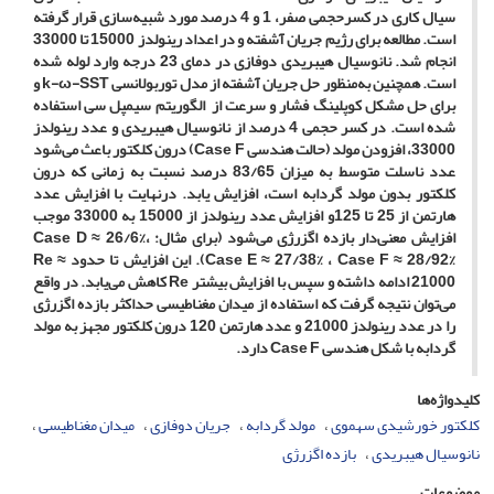
سیال کاری در کسرحجمی صفر، 1 و 4 درصد مورد شبیه‌سازی قرار گرفته
است. مطالعه برای رژیم جریان آشفته و در اعداد رینولدز 15000 تا 33000
انجام شد. نانوسیال هیبریدی دوفازی در دمای 23 درجه وارد لوله شده
است. همچنین به‌منظور حل جریان آشفته از مدل توربولانسی k-ω-SST و
برای حل مشکل کوپلینگ فشار و سرعت از الگوریتم سیمپل سی استفاده
شده است. در کسر حجمی 4 درصد از نانوسیال هیبریدی و عدد رینولدز
33000، افزودن مولد (حالت هندسی Case F) درون کلکتور باعث می‌شود
عدد ناسلت متوسط به میزان 83/65 درصد نسبت به زمانی که درون
کلکتور بدون مولد گردابه است، افزایش یابد. درنهایت با افزایش عدد
هارتمن از 25 تا 125و افزایش عدد رینولدز از 15000 به 33000 موجب
افزایش معنی‌دار بازده اگزرژی می‌شود (برای مثال: Case D ≈ 26/6%،
Case E ≈ 27/38% ، Case F ≈ 28/92%). این افزایش تا حدود Re ≈
21000 ادامه داشته و سپس با افزایش بیشتر Re کاهش می‌یابد.
در واقع
می‌توان نتیجه گرفت که استفاده از میدان مغناطیسی حداکثر بازده اگزرژی
را در عدد رینولدز 21000 و عدد هارتمن 120 درون کلکتور مجهز به مولد
گردابه با شکل هندسی Case F دارد.
کلیدواژه‌ها
کلکتور خورشیدی سهموی
مولد گردابه
جریان دوفازی‌
میدان مغناطیسی
نانو‌سیال هیبریدی
بازده اگزرژی
موضوعات