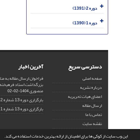
دوره 2 (1391)
دوره 1 (1390)
دسترسی سریع
آخرین اخبار
صفحه اصلی
فراخوان ارسال مقاله به منا
بزرگداشت استاد فرهیخته،
درباره نشریه
منصوری
1404-02-02
اعضای هیات تحریریه
بارگزاری دوره 13 شماره 2
ارسال مقاله
بارگزاری دوره 13 شماره 1
تماس با ما
نقشه سایت
این وب سایت از کوکی ها برای اطمینان از ارائه بهترین خدمات استفاده می کند.
© سامانه مدیریت نشریات علمی.
قدرت گرفته از
سیناوب