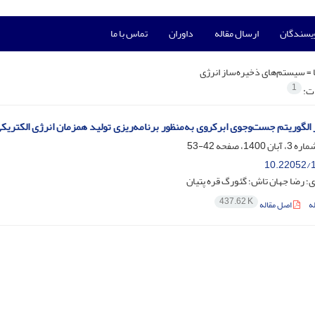
ویسندگان
ارسال مقاله
داوران
تماس با ما
 =
سیستم‌های ذخیره‌‌ساز انرژی
1
ات:
 الگوریتم جست‌وجوی ابرکروی به‌منظور برنامه‌ریزی تولید همزمان انرژی الکتریکی 
42-53
10.22052/1
؛ رضا جهان تاش؛ گئورگ قره پتیان
437.62 K
ه
اصل مقاله