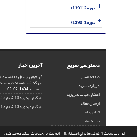
دوره 2 (1391)
دوره 1 (1390)
دسترسی سریع
آخرین اخبار
صفحه اصلی
فراخوان ارسال مقاله به منا
بزرگداشت استاد فرهیخته،
درباره نشریه
منصوری
1404-02-02
اعضای هیات تحریریه
بارگزاری دوره 13 شماره 2
ارسال مقاله
بارگزاری دوره 13 شماره 1
تماس با ما
نقشه سایت
این وب سایت از کوکی ها برای اطمینان از ارائه بهترین خدمات استفاده می کند.
© سامانه مدیریت نشریات علمی.
قدرت گرفته از
سیناوب