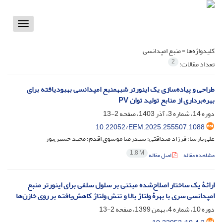
Toggle
vigation
کلیدواژه‌ها =
منبع امپدانسی
2
تعداد مقالات:
طراحی و پیاده‌سازی یک اینورتر شبه‎منبع امپدانسی بهبودیافته برای
بهره‌برداری از منابع تولید توان PV
دوره 14، شماره 3، آذر 1403، صفحه
2-13
10.22052/EEM.2025.255507.1088
علی پارسا؛ فرزاد صداقتی؛ سیدرضا موسوی اقدم؛ مجید حسین‌پور
1.8 M
مشاهده مقاله
اصل مقاله
ارائۀ یک ساختار اصلاح‌شده مبتنی بر سلول سلفی برای اینورتر منبع
امپدانسی سری با بهرۀ ولتاژ بالا و تنش ولتاژ کاهش‌یافته بر روی خازن‌ها
دوره 10، شماره 4، بهمن 1399، صفحه
2-13