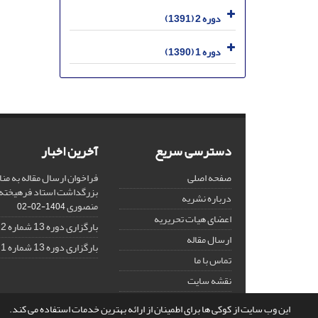
دوره 2 (1391)
دوره 1 (1390)
دسترسی سریع
آخرین اخبار
صفحه اصلی
فراخوان ارسال مقاله به منا
بزرگداشت استاد فرهیخته،
درباره نشریه
منصوری
1404-02-02
اعضای هیات تحریریه
بارگزاری دوره 13 شماره 2
ارسال مقاله
بارگزاری دوره 13 شماره 1
تماس با ما
نقشه سایت
این وب سایت از کوکی ها برای اطمینان از ارائه بهترین خدمات استفاده می کند.
© سامانه مدیریت نشریات علمی.
قدرت گرفته از
سیناوب