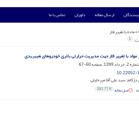
ویسندگان
ارسال مقاله
داوران
تماس با ما
 =
ماده با تغییر فاز
1
ات:
ز مواد با تغییر فاز جهت مدیریت حرارتی باتری خودروهای هیبریدی
60-67
10.22052/1
ژکام؛ سید علی آقا میرجلیلی
391.77 K
ه
اصل مقاله