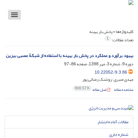
Toggle
vigation
کلیدواژه‌ها =
پخش بار بهینه
1
تعداد مقالات:
بهبود برآورد و عملکرد در پخش بار بهینه با استفاده از شبکۀ عصبی بیزین
دوره 9، شماره 3، مهر 1398، صفحه
86-97
10.22052/9.3.86
مهدی صبری؛ روشنک رضائی پور
906.57 K
مشاهده مقاله
اصل مقاله
مقالات آماده انتشار
شماره جاری