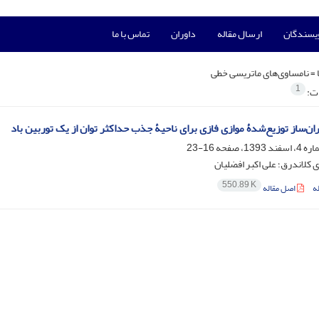
ویسندگان
ارسال مقاله
داوران
تماس با ما
 =
نامساوی‌های ماتریسی خطی
1
ات:
ان‌ساز توزیع‌شدۀ موازی فازی برای ناحیۀ جذب حداکثر توان از یک توربین باد
16-23
کلاندرق؛ علی اکبر افضلیان
550.89 K
ه
اصل مقاله