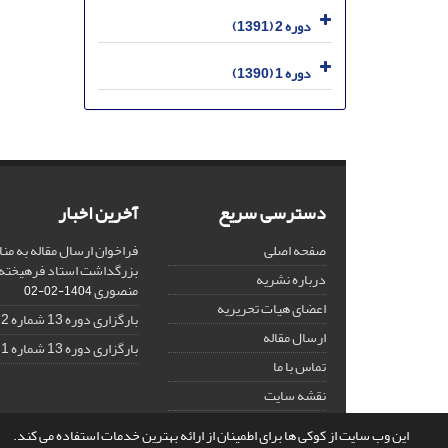
دوره 2 (1391)
دوره 1 (1390)
دسترسی سریع
آخرین اخبار
صفحه اصلی
فراخوان ارسال مقاله به منا
بزرگداشت استاد فرهیخته،
درباره نشریه
منصوری
1404-02-02
اعضای هیات تحریریه
بارگزاری دوره 13 شماره 2
ارسال مقاله
بارگزاری دوره 13 شماره 1
تماس با ما
نقشه سایت
این وب سایت از کوکی ها برای اطمینان از ارائه بهترین خدمات استفاده می کند.
© سامانه مدیریت نشریات علمی.
قدرت گرفته از
سیناوب